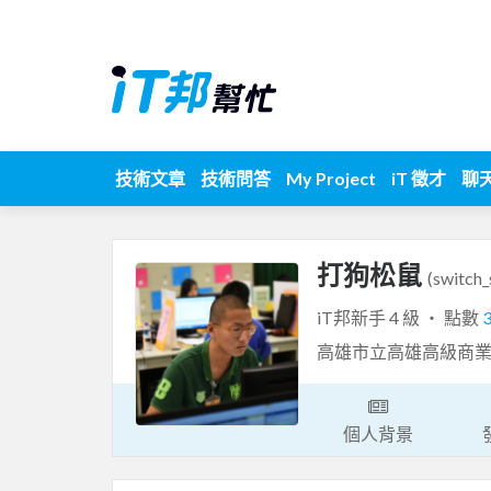
技術文章
技術問答
My Project
iT 徵才
聊
打狗松鼠
(switch_
iT邦新手 4 級 ‧ 點數
高雄市立高雄高級商
個人背景