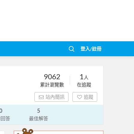
登入/註冊
9062
1
人
累計瀏覽數
在追蹤
站內簡訊
追蹤
0
5
請回答
最佳解答