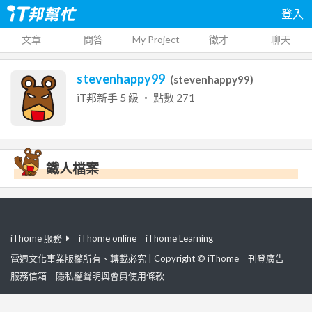
登入
文章
問答
My Project
徵才
聊天
stevenhappy99
(
stevenhappy99
)
iT邦新手
5
級 ‧ 點數
271
鐵人檔案
iThome 服務
iThome online
iThome Learning
電週文化事業版權所有、轉載必究 | Copyright © iThome
刊登廣告
服務信箱
隱私權聲明與會員使用條款