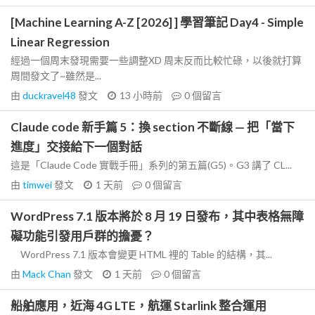
[Machine Learning A-Z [2026] ] 學習筆記 Day4 - Simple
Linear Regression
經過一個周末發現需要一些調整XD 周末反而比較忙碌，以後就打算
周間發文了~雖然是...
由
duckravel48
發文
13 小時前
0
個留言
Claude code 新手篇 5：換 section 不斷線 — 把「當下
進度」交接給下一個對話
這是「Claude Code 實戰手冊」系列的第五篇(G5)。G3 講了 CL...
由
timwei
發文
1 天前
0
個留言
WordPress 7.1 版本將於 8 月 19 日發布，其中表格無障
礙功能引發用戶群的擔憂？
WordPress 7.1 版本會變更 HTML 裡的 Table 的結構，其...
由
Mack Chan
發文
1 天前
0
個留言
船舶應用，近海 4G LTE，航運 Starlink 整合運用