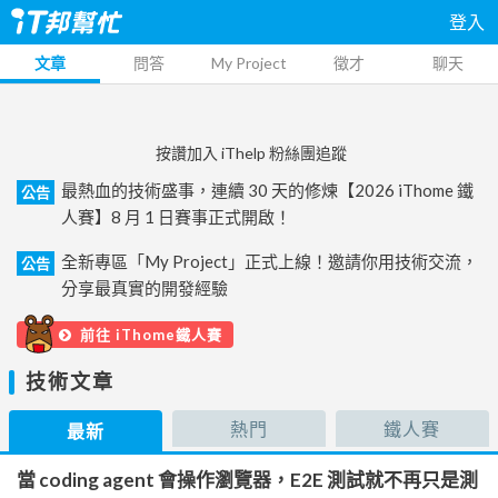
登入
文章
問答
My Project
徵才
聊天
按讚加入 iThelp 粉絲團追蹤
最熱血的技術盛事，連續 30 天的修煉【2026 iThome 鐵
公告
人賽】8 月 1 日賽事正式開啟！
全新專區「My Project」正式上線！邀請你用技術交流，
公告
分享最真實的開發經驗
前往 iThome鐵人賽
技術文章
熱門
鐵人賽
最新
當 coding agent 會操作瀏覽器，E2E 測試就不再只是測