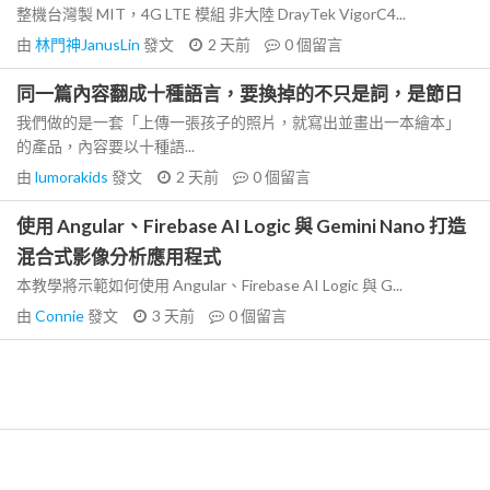
整機台灣製 MIT，4G LTE 模組 非大陸 DrayTek VigorC4...
由
林門神JanusLin
發文
2 天前
0
個留言
同一篇內容翻成十種語言，要換掉的不只是詞，是節日
我們做的是一套「上傳一張孩子的照片，就寫出並畫出一本繪本」
的產品，內容要以十種語...
由
lumorakids
發文
2 天前
0
個留言
使用 Angular、Firebase AI Logic 與 Gemini Nano 打造
混合式影像分析應用程式
本教學將示範如何使用 Angular、Firebase AI Logic 與 G...
由
Connie
發文
3 天前
0
個留言