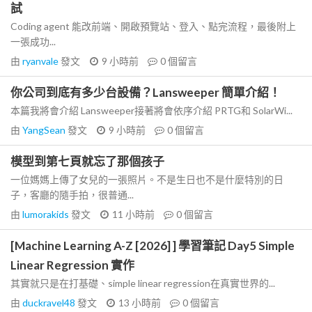
試
Coding agent 能改前端、開啟預覽站、登入、點完流程，最後附上
一張成功...
由
ryanvale
發文
9 小時前
0
個留言
你公司到底有多少台設備？Lansweeper 簡單介紹！
本篇我將會介紹 Lansweeper接著將會依序介紹 PRTG和 SolarWi...
由
YangSean
發文
9 小時前
0
個留言
模型到第七頁就忘了那個孩子
一位媽媽上傳了女兒的一張照片。不是生日也不是什麼特別的日
子，客廳的隨手拍，很普通...
由
lumorakids
發文
11 小時前
0
個留言
[Machine Learning A-Z [2026] ] 學習筆記 Day5 Simple
Linear Regression 實作
其實就只是在打基礎、simple linear regression在真實世界的...
由
duckravel48
發文
13 小時前
0
個留言