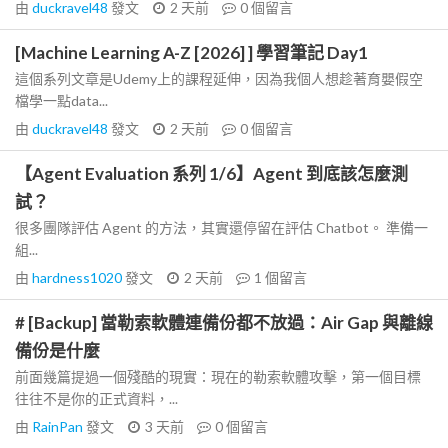
由
duckravel48
發文
2 天前
0
個留言
[Machine Learning A-Z [2026] ] 學習筆記 Day1
這個系列文章是Udemy上的課程延伸，因為我個人想趁著育嬰假空
檔學一點data...
由
duckravel48
發文
2 天前
0
個留言
【Agent Evaluation 系列 1/6】Agent 到底該怎麼測
試？
很多團隊評估 Agent 的方法，其實還停留在評估 Chatbot。 準備一
組...
由
hardness1020
發文
2 天前
1
個留言
# [Backup] 當勒索軟體連備份都不放過：Air Gap 與離線
備份是什麼
前面幾篇提過一個殘酷的現實：現在的勒索軟體攻擊，第一個目標
往往不是你的正式資料，...
由
RainPan
發文
3 天前
0
個留言