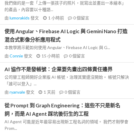
我們做的是一套「上傳一張孩子的照片，就寫出並畫出一本繪本」
的產品，內容要以十種語...
由
lumorakids
發文
1 小時前
0
個留言
使用 Angular、Firebase AI Logic 與 Gemini Nano 打造
混合式影像分析應用程式
本教學將示範如何使用 Angular、Firebase AI Logic 與 G...
由
Connie
發文
15 小時前
0
個留言
AI 協作不是發帳號：企業要先畫出四條責任邊界
公司替工程師開好企業版 AI 帳號，治理其實還沒開始。 帳號只解決
「誰可以登入」...
由
ryanvale
發文
1 天前
0
個留言
從 Prompt 到 Graph Engineering：這些不只是新名
詞，而是 AI Agent 踩坑後衍生的工程
AI Agent 可能是近年最容易出現新工程名詞的領域。 我們才剛學會
Prom...