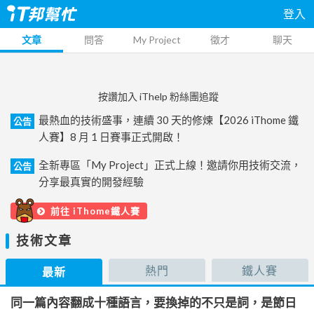
登入
文章
問答
My Project
徵才
聊天
按讚加入 iThelp 粉絲團追蹤
最熱血的技術盛事，連續 30 天的修煉【2026 iThome 鐵
公告
人賽】8 月 1 日賽事正式開啟！
全新專區「My Project」正式上線！邀請你用技術交流，
公告
分享最真實的開發經驗
前往 iThome鐵人賽
技術文章
熱門
鐵人賽
最新
同一篇內容翻成十種語言，要換掉的不只是詞，是節日