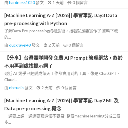
由
hardness1020
發文
1 天前
0
個留言
[Machine Learning A-Z [2026] ] 學習筆記 Day3 Data
pre-processing with Python
了解Data Pre-processing的概念後，接著就是要實作了 資料下載
的...
由
duckravel48
發文
2 天前
0
個留言
【分享】台灣團隊開發 免費 AI Prompt 管理網站，終於
不用再到處找提示詞了
最近 AI 幾乎已經變成每天工作都會用到的工具。像是 ChatGPT、
Claud...
由
nlstudio
發文
2 天前
0
個留言
[Machine Learning A-Z [2026] ] 學習筆記 Day2 ML 及
Data pre-processing 概念
一邊要上課一邊還要寫這個不容易! 整個machine learning分成三個
步...