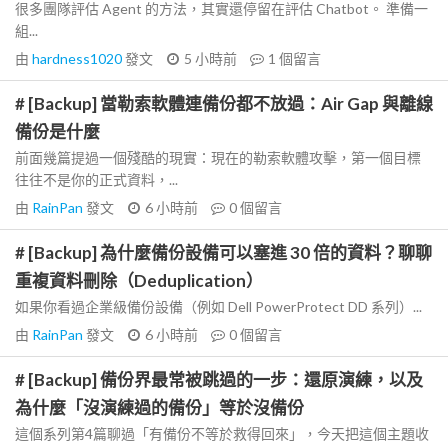
很多團隊評估 Agent 的方法，其實還停留在評估 Chatbot。 準備一
組...
由
hardness1020
發文
5 小時前
1
個留言
# [Backup] 當勒索軟體連備份都不放過：Air Gap 與離線
備份是什麼
前面幾篇提過一個殘酷的現實：現在的勒索軟體攻擊，第一個目標
往往不是你的正式資料，...
由
RainPan
發文
6 小時前
0
個留言
# [Backup] 為什麼備份設備可以塞進 30 倍的資料？聊聊
重複資料刪除（Deduplication）
如果你看過企業級備份設備（例如 Dell PowerProtect DD 系列）...
由
RainPan
發文
6 小時前
0
個留言
# [Backup] 備份界最常被跳過的一步：還原演練，以及
為什麼「沒演練過的備份」等於沒備份
這個系列第4篇聊過「有備份不等於救得回來」，今天把這個主題收