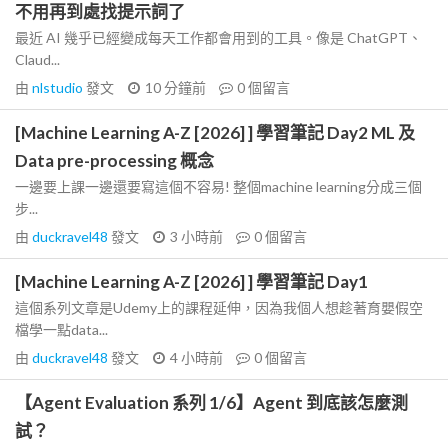
不用再到處找提示詞了
最近 AI 幾乎已經變成每天工作都會用到的工具。像是 ChatGPT、
Claud...
由
nlstudio
發文
10 分鐘前
0
個留言
[Machine Learning A-Z [2026] ] 學習筆記 Day2 ML 及
Data pre-processing 概念
一邊要上課一邊還要寫這個不容易! 整個machine learning分成三個
步...
由
duckravel48
發文
3 小時前
0
個留言
[Machine Learning A-Z [2026] ] 學習筆記 Day1
這個系列文章是Udemy上的課程延伸，因為我個人想趁著育嬰假空
檔學一點data...
由
duckravel48
發文
4 小時前
0
個留言
【Agent Evaluation 系列 1/6】Agent 到底該怎麼測
試？