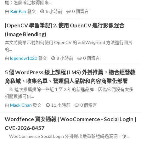
尾：怎麼確定救得回來...
由
RainPan
發文
6 小時前
0
個留言
[OpenCV 學習筆記] 2. 使用 OpenCV 進行影像混合
(Image Blending)
本文將簡單示範如何使用 OpenCV 的 addWeighted 方法進行圖片
的...
由
logohow1020
發文
8 小時前
0
個留言
5 個 WordPress 線上課程 (LMS) 外掛推薦，適合經營教
育私域、收集名單、營運個人品牌和內容商業化部署
📝 這次推薦排除一些近 1 至 2 年的新進品牌，因為它們沒有太多
相關數據可供...
由
Mack Chan
發文
11 小時前
0
個留言
Wordfence 資安通報 | WooCommerce - Social Login |
CVE-2026-8457
WooCommerce Social Login 外掛爆出嚴重驗證繞過漏洞，使...