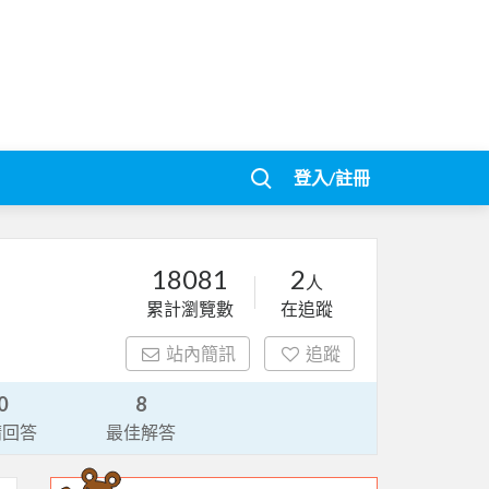
登入/註冊
18081
2
人
累計瀏覽數
在追蹤
站內簡訊
追蹤
0
8
請回答
最佳解答