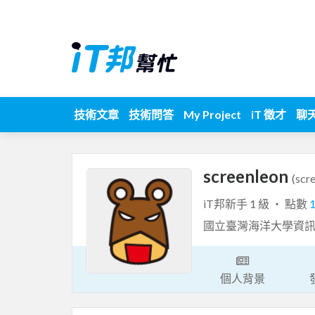
技術文章
技術問答
My Project
iT 徵才
聊
screenleon
(scr
iT邦新手 1 級 ‧ 點數
國立臺灣海洋大學資
個人背景