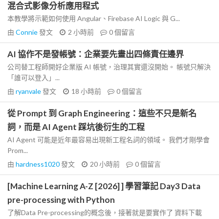
混合式影像分析應用程式
本教學將示範如何使用 Angular、Firebase AI Logic 與 G...
由
Connie
發文
2 小時前
0
個留言
AI 協作不是發帳號：企業要先畫出四條責任邊界
公司替工程師開好企業版 AI 帳號，治理其實還沒開始。 帳號只解決
「誰可以登入」...
由
ryanvale
發文
18 小時前
0
個留言
從 Prompt 到 Graph Engineering：這些不只是新名
詞，而是 AI Agent 踩坑後衍生的工程
AI Agent 可能是近年最容易出現新工程名詞的領域。 我們才剛學會
Prom...
由
hardness1020
發文
20 小時前
0
個留言
[Machine Learning A-Z [2026] ] 學習筆記 Day3 Data
pre-processing with Python
了解Data Pre-processing的概念後，接著就是要實作了 資料下載