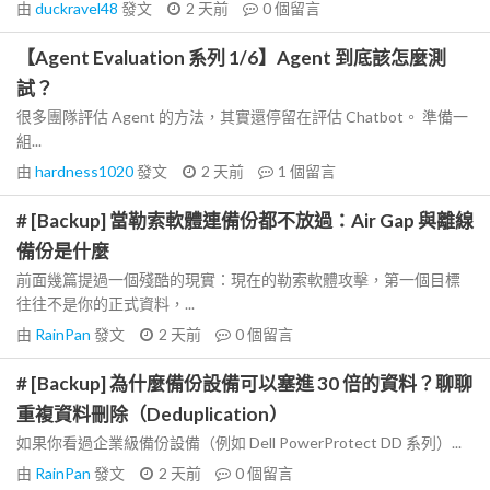
由
duckravel48
發文
2 天前
0
個留言
【Agent Evaluation 系列 1/6】Agent 到底該怎麼測
試？
很多團隊評估 Agent 的方法，其實還停留在評估 Chatbot。 準備一
組...
由
hardness1020
發文
2 天前
1
個留言
# [Backup] 當勒索軟體連備份都不放過：Air Gap 與離線
備份是什麼
前面幾篇提過一個殘酷的現實：現在的勒索軟體攻擊，第一個目標
往往不是你的正式資料，...
由
RainPan
發文
2 天前
0
個留言
# [Backup] 為什麼備份設備可以塞進 30 倍的資料？聊聊
重複資料刪除（Deduplication）
如果你看過企業級備份設備（例如 Dell PowerProtect DD 系列）...
由
RainPan
發文
2 天前
0
個留言