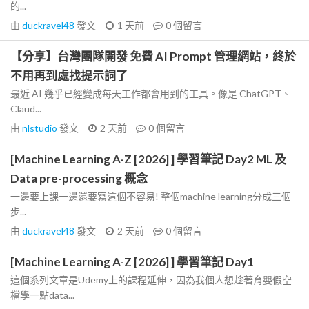
的...
由
duckravel48
發文
1 天前
0
個留言
【分享】台灣團隊開發 免費 AI Prompt 管理網站，終於
不用再到處找提示詞了
最近 AI 幾乎已經變成每天工作都會用到的工具。像是 ChatGPT、
Claud...
由
nlstudio
發文
2 天前
0
個留言
[Machine Learning A-Z [2026] ] 學習筆記 Day2 ML 及
Data pre-processing 概念
一邊要上課一邊還要寫這個不容易! 整個machine learning分成三個
步...
由
duckravel48
發文
2 天前
0
個留言
[Machine Learning A-Z [2026] ] 學習筆記 Day1
這個系列文章是Udemy上的課程延伸，因為我個人想趁著育嬰假空
檔學一點data...