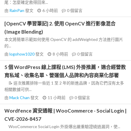
尾：怎麼確定救得回來...
由
RainPan
發文
6 小時前
0
個留言
[OpenCV 學習筆記] 2. 使用 OpenCV 進行影像混合
(Image Blending)
本文將簡單示範如何使用 OpenCV 的 addWeighted 方法進行圖片
的...
由
logohow1020
發文
8 小時前
0
個留言
5 個 WordPress 線上課程 (LMS) 外掛推薦，適合經營教
育私域、收集名單、營運個人品牌和內容商業化部署
📝 這次推薦排除一些近 1 至 2 年的新進品牌，因為它們沒有太多
相關數據可供...
由
Mack Chan
發文
11 小時前
0
個留言
Wordfence 資安通報 | WooCommerce - Social Login |
CVE-2026-8457
WooCommerce Social Login 外掛爆出嚴重驗證繞過漏洞，使...