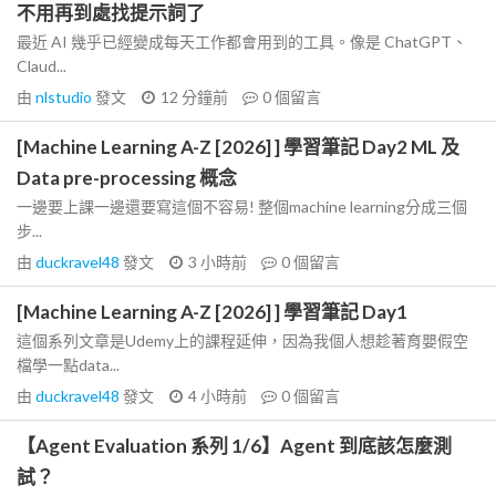
不用再到處找提示詞了
最近 AI 幾乎已經變成每天工作都會用到的工具。像是 ChatGPT、
Claud...
由
nlstudio
發文
12 分鐘前
0
個留言
[Machine Learning A-Z [2026] ] 學習筆記 Day2 ML 及
Data pre-processing 概念
一邊要上課一邊還要寫這個不容易! 整個machine learning分成三個
步...
由
duckravel48
發文
3 小時前
0
個留言
[Machine Learning A-Z [2026] ] 學習筆記 Day1
這個系列文章是Udemy上的課程延伸，因為我個人想趁著育嬰假空
檔學一點data...
由
duckravel48
發文
4 小時前
0
個留言
【Agent Evaluation 系列 1/6】Agent 到底該怎麼測
試？