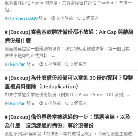
很多團隊評估 Agent 的方法，其實還停留在評估 Chatbot。 準備一
組...
由
hardness1020
發文
5 小時前
1
個留言
# [Backup] 當勒索軟體連備份都不放過：Air Gap 與離線
備份是什麼
前面幾篇提過一個殘酷的現實：現在的勒索軟體攻擊，第一個目標
往往不是你的正式資料，...
由
RainPan
發文
6 小時前
0
個留言
# [Backup] 為什麼備份設備可以塞進 30 倍的資料？聊聊
重複資料刪除（Deduplication）
如果你看過企業級備份設備（例如 Dell PowerProtect DD 系列）...
由
RainPan
發文
6 小時前
0
個留言
# [Backup] 備份界最常被跳過的一步：還原演練，以及
為什麼「沒演練過的備份」等於沒備份
這個系列第4篇聊過「有備份不等於救得回來」，今天把這個主題收