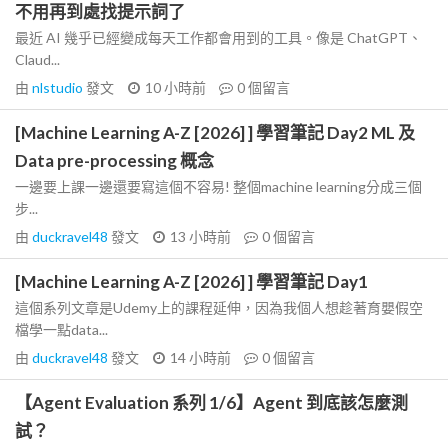
不用再到處找提示詞了
最近 AI 幾乎已經變成每天工作都會用到的工具。像是 ChatGPT、
Claud...
由
nlstudio
發文
10 小時前
0
個留言
[Machine Learning A-Z [2026] ] 學習筆記 Day2 ML 及
Data pre-processing 概念
一邊要上課一邊還要寫這個不容易! 整個machine learning分成三個
步...
由
duckravel48
發文
13 小時前
0
個留言
[Machine Learning A-Z [2026] ] 學習筆記 Day1
這個系列文章是Udemy上的課程延伸，因為我個人想趁著育嬰假空
檔學一點data...
由
duckravel48
發文
14 小時前
0
個留言
【Agent Evaluation 系列 1/6】Agent 到底該怎麼測
試？