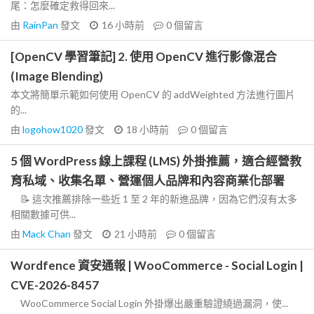
尾：怎麼確定救得回來...
由
RainPan
發文
16 小時前
0
個留言
[OpenCV 學習筆記] 2. 使用 OpenCV 進行影像混合
(Image Blending)
本文將簡單示範如何使用 OpenCV 的 addWeighted 方法進行圖片
的...
由
logohow1020
發文
18 小時前
0
個留言
5 個 WordPress 線上課程 (LMS) 外掛推薦，適合經營教
育私域、收集名單、營運個人品牌和內容商業化部署
📝 這次推薦排除一些近 1 至 2 年的新進品牌，因為它們沒有太多
相關數據可供...
由
Mack Chan
發文
21 小時前
0
個留言
Wordfence 資安通報 | WooCommerce - Social Login |
CVE-2026-8457
WooCommerce Social Login 外掛爆出嚴重驗證繞過漏洞，使...