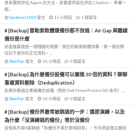
很多團隊評估 Agent 的方法，其實還停留在評估 Chatbot。 準備一
組...
由
hardness1020
發文
15 小時前
1
個留言
# [Backup] 當勒索軟體連備份都不放過：Air Gap 與離線
備份是什麼
前面幾篇提過一個殘酷的現實：現在的勒索軟體攻擊，第一個目標
往往不是你的正式資料，...
由
RainPan
發文
16 小時前
0
個留言
# [Backup] 為什麼備份設備可以塞進 30 倍的資料？聊聊
重複資料刪除（Deduplication）
如果你看過企業級備份設備（例如 Dell PowerProtect DD 系列）...
由
RainPan
發文
16 小時前
0
個留言
# [Backup] 備份界最常被跳過的一步：還原演練，以及
為什麼「沒演練過的備份」等於沒備份
這個系列第4篇聊過「有備份不等於救得回來」，今天把這個主題收