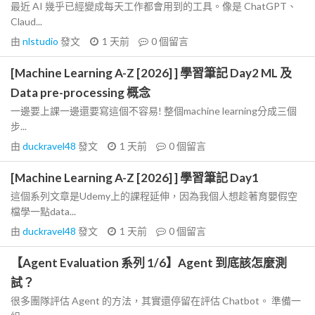
最近 AI 幾乎已經變成每天工作都會用到的工具。像是 ChatGPT、
Claud...
由
nlstudio
發文
1 天前
0
個留言
[Machine Learning A-Z [2026] ] 學習筆記 Day2 ML 及
Data pre-processing 概念
一邊要上課一邊還要寫這個不容易! 整個machine learning分成三個
步...
由
duckravel48
發文
1 天前
0
個留言
[Machine Learning A-Z [2026] ] 學習筆記 Day1
這個系列文章是Udemy上的課程延伸，因為我個人想趁著育嬰假空
檔學一點data...
由
duckravel48
發文
1 天前
0
個留言
【Agent Evaluation 系列 1/6】Agent 到底該怎麼測
試？
很多團隊評估 Agent 的方法，其實還停留在評估 Chatbot。 準備一