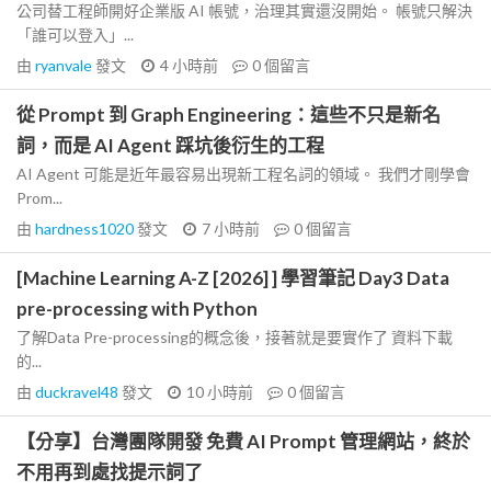
公司替工程師開好企業版 AI 帳號，治理其實還沒開始。 帳號只解決
「誰可以登入」...
由
ryanvale
發文
4 小時前
0
個留言
從 Prompt 到 Graph Engineering：這些不只是新名
詞，而是 AI Agent 踩坑後衍生的工程
AI Agent 可能是近年最容易出現新工程名詞的領域。 我們才剛學會
Prom...
由
hardness1020
發文
7 小時前
0
個留言
[Machine Learning A-Z [2026] ] 學習筆記 Day3 Data
pre-processing with Python
了解Data Pre-processing的概念後，接著就是要實作了 資料下載
的...
由
duckravel48
發文
10 小時前
0
個留言
【分享】台灣團隊開發 免費 AI Prompt 管理網站，終於
不用再到處找提示詞了