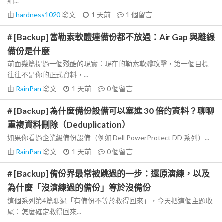
組...
由
hardness1020
發文
1 天前
1
個留言
# [Backup] 當勒索軟體連備份都不放過：Air Gap 與離線
備份是什麼
前面幾篇提過一個殘酷的現實：現在的勒索軟體攻擊，第一個目標
往往不是你的正式資料，...
由
RainPan
發文
1 天前
0
個留言
# [Backup] 為什麼備份設備可以塞進 30 倍的資料？聊聊
重複資料刪除（Deduplication）
如果你看過企業級備份設備（例如 Dell PowerProtect DD 系列）...
由
RainPan
發文
1 天前
0
個留言
# [Backup] 備份界最常被跳過的一步：還原演練，以及
為什麼「沒演練過的備份」等於沒備份
這個系列第4篇聊過「有備份不等於救得回來」，今天把這個主題收
尾：怎麼確定救得回來...