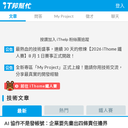
登入
文章
問答
My Project
徵才
聊天
按讚加入 iThelp 粉絲團追蹤
最熱血的技術盛事，連續 30 天的修煉【2026 iThome 鐵
公告
人賽】8 月 1 日賽事正式開啟！
全新專區「My Project」正式上線！邀請你用技術交流，
公告
分享最真實的開發經驗
前往 iThome鐵人賽
技術文章
熱門
鐵人賽
最新
AI 協作不是發帳號：企業要先畫出四條責任邊界