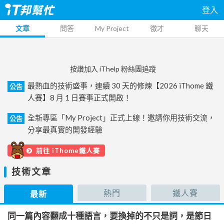
登入
文章
問答
My Project
徵才
聊天
按讚加入 iThelp 粉絲團追蹤
最熱血的技術盛事，連續 30 天的修煉【2026 iThome 鐵
公告
人賽】8 月 1 日賽事正式開啟！
全新專區「My Project」正式上線！邀請你用技術交流，
公告
分享最真實的開發經驗
前往 iThome鐵人賽
技術文章
熱門
鐵人賽
最新
同一篇內容翻成十種語言，要換掉的不只是詞，是節日