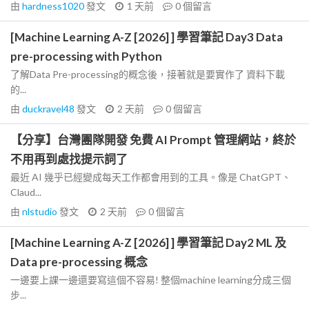
由
hardness1020
發文
1 天前
0
個留言
[Machine Learning A-Z [2026] ] 學習筆記 Day3 Data
pre-processing with Python
了解Data Pre-processing的概念後，接著就是要實作了 資料下載
的...
由
duckravel48
發文
2 天前
0
個留言
【分享】台灣團隊開發 免費 AI Prompt 管理網站，終於
不用再到處找提示詞了
最近 AI 幾乎已經變成每天工作都會用到的工具。像是 ChatGPT、
Claud...
由
nlstudio
發文
2 天前
0
個留言
[Machine Learning A-Z [2026] ] 學習筆記 Day2 ML 及
Data pre-processing 概念
一邊要上課一邊還要寫這個不容易! 整個machine learning分成三個
步...