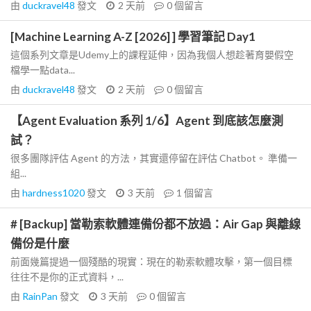
由
duckravel48
發文
2 天前
0
個留言
[Machine Learning A-Z [2026] ] 學習筆記 Day1
這個系列文章是Udemy上的課程延伸，因為我個人想趁著育嬰假空
檔學一點data...
由
duckravel48
發文
2 天前
0
個留言
【Agent Evaluation 系列 1/6】Agent 到底該怎麼測
試？
很多團隊評估 Agent 的方法，其實還停留在評估 Chatbot。 準備一
組...
由
hardness1020
發文
3 天前
1
個留言
# [Backup] 當勒索軟體連備份都不放過：Air Gap 與離線
備份是什麼
前面幾篇提過一個殘酷的現實：現在的勒索軟體攻擊，第一個目標
往往不是你的正式資料，...
由
RainPan
發文
3 天前
0
個留言