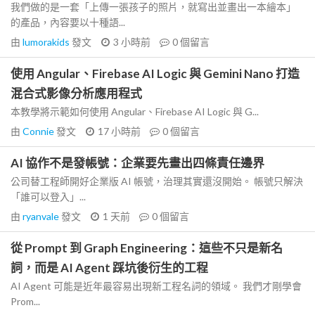
我們做的是一套「上傳一張孩子的照片，就寫出並畫出一本繪本」
的產品，內容要以十種語...
由
lumorakids
發文
3 小時前
0
個留言
使用 Angular、Firebase AI Logic 與 Gemini Nano 打造
混合式影像分析應用程式
本教學將示範如何使用 Angular、Firebase AI Logic 與 G...
由
Connie
發文
17 小時前
0
個留言
AI 協作不是發帳號：企業要先畫出四條責任邊界
公司替工程師開好企業版 AI 帳號，治理其實還沒開始。 帳號只解決
「誰可以登入」...
由
ryanvale
發文
1 天前
0
個留言
從 Prompt 到 Graph Engineering：這些不只是新名
詞，而是 AI Agent 踩坑後衍生的工程
AI Agent 可能是近年最容易出現新工程名詞的領域。 我們才剛學會
Prom...