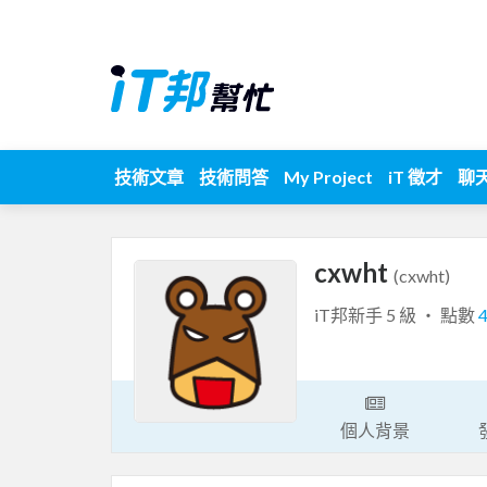
技術文章
技術問答
My Project
iT 徵才
聊
cxwht
(cxwht)
iT邦新手 5 級 ‧ 點數
個人背景