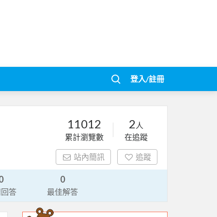
登入/註冊
11012
2
人
累計瀏覽數
在追蹤
站內簡訊
追蹤
0
0
請回答
最佳解答