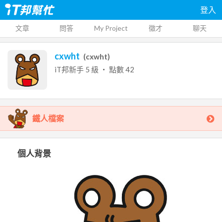
登入
文章
問答
My Project
徵才
聊天
cxwht
(
cxwht
)
iT邦新手
5
級 ‧ 點數
42
鐵人檔案
個人背景