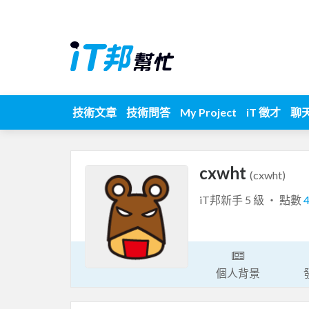
技術文章
技術問答
My Project
iT 徵才
聊
cxwht
(cxwht)
iT邦新手 5 級 ‧ 點數
個人背景