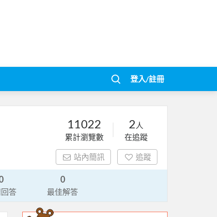
登入/註冊
11022
2
人
累計瀏覽數
在追蹤
站內簡訊
追蹤
0
0
請回答
最佳解答