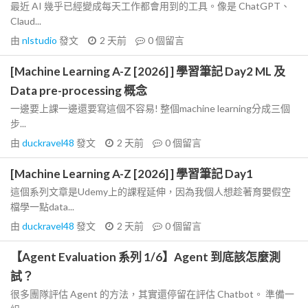
最近 AI 幾乎已經變成每天工作都會用到的工具。像是 ChatGPT、
Claud...
由
nlstudio
發文
2 天前
0
個留言
[Machine Learning A-Z [2026] ] 學習筆記 Day2 ML 及
Data pre-processing 概念
一邊要上課一邊還要寫這個不容易! 整個machine learning分成三個
步...
由
duckravel48
發文
2 天前
0
個留言
[Machine Learning A-Z [2026] ] 學習筆記 Day1
這個系列文章是Udemy上的課程延伸，因為我個人想趁著育嬰假空
檔學一點data...
由
duckravel48
發文
2 天前
0
個留言
【Agent Evaluation 系列 1/6】Agent 到底該怎麼測
試？
很多團隊評估 Agent 的方法，其實還停留在評估 Chatbot。 準備一