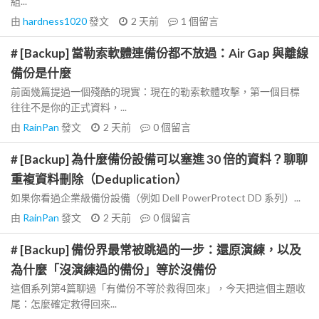
組...
由
hardness1020
發文
2 天前
1
個留言
# [Backup] 當勒索軟體連備份都不放過：Air Gap 與離線
備份是什麼
前面幾篇提過一個殘酷的現實：現在的勒索軟體攻擊，第一個目標
往往不是你的正式資料，...
由
RainPan
發文
2 天前
0
個留言
# [Backup] 為什麼備份設備可以塞進 30 倍的資料？聊聊
重複資料刪除（Deduplication）
如果你看過企業級備份設備（例如 Dell PowerProtect DD 系列）...
由
RainPan
發文
2 天前
0
個留言
# [Backup] 備份界最常被跳過的一步：還原演練，以及
為什麼「沒演練過的備份」等於沒備份
這個系列第4篇聊過「有備份不等於救得回來」，今天把這個主題收
尾：怎麼確定救得回來...