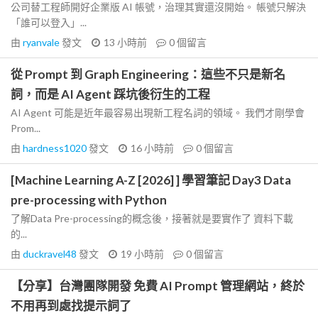
公司替工程師開好企業版 AI 帳號，治理其實還沒開始。 帳號只解決
「誰可以登入」...
由
ryanvale
發文
13 小時前
0
個留言
從 Prompt 到 Graph Engineering：這些不只是新名
詞，而是 AI Agent 踩坑後衍生的工程
AI Agent 可能是近年最容易出現新工程名詞的領域。 我們才剛學會
Prom...
由
hardness1020
發文
16 小時前
0
個留言
[Machine Learning A-Z [2026] ] 學習筆記 Day3 Data
pre-processing with Python
了解Data Pre-processing的概念後，接著就是要實作了 資料下載
的...
由
duckravel48
發文
19 小時前
0
個留言
【分享】台灣團隊開發 免費 AI Prompt 管理網站，終於
不用再到處找提示詞了