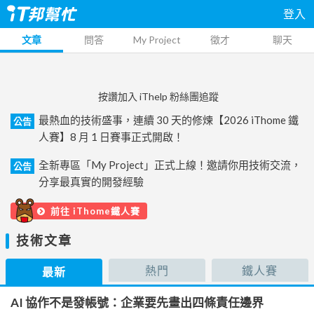
登入
文章
問答
My Project
徵才
聊天
按讚加入 iThelp 粉絲團追蹤
最熱血的技術盛事，連續 30 天的修煉【2026 iThome 鐵
公告
人賽】8 月 1 日賽事正式開啟！
全新專區「My Project」正式上線！邀請你用技術交流，
公告
分享最真實的開發經驗
前往 iThome鐵人賽
技術文章
熱門
鐵人賽
最新
AI 協作不是發帳號：企業要先畫出四條責任邊界