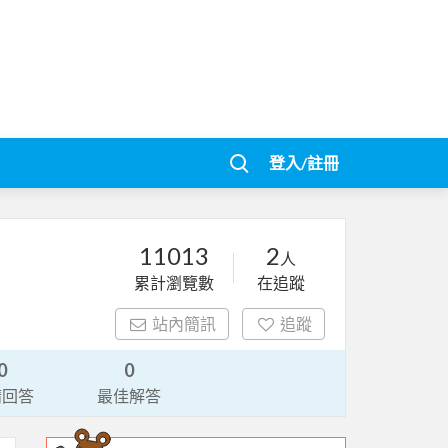
登入/註冊
11013
2
人
累計瀏覽數
在追蹤
站內簡訊
追蹤
0
0
請回答
最佳解答