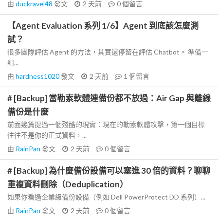
由
duckravel48
發文
2 天前
0
個留言
【Agent Evaluation 系列 1/6】Agent 到底該怎麼測
試？
很多團隊評估 Agent 的方法，其實還停留在評估 Chatbot。 準備一
組...
由
hardness1020
發文
2 天前
1
個留言
# [Backup] 當勒索軟體連備份都不放過：Air Gap 與離線
備份是什麼
前面幾篇提過一個殘酷的現實：現在的勒索軟體攻擊，第一個目標
往往不是你的正式資料，...
由
RainPan
發文
2 天前
0
個留言
# [Backup] 為什麼備份設備可以塞進 30 倍的資料？聊聊
重複資料刪除（Deduplication）
如果你看過企業級備份設備（例如 Dell PowerProtect DD 系列）...
由
RainPan
發文
2 天前
0
個留言