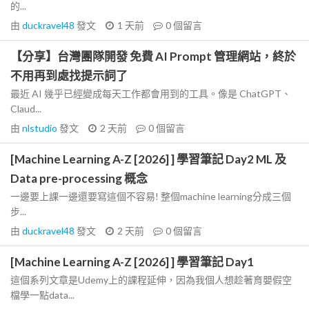
的...
由
duckravel48
發文
1 天前
0
個留言
【分享】台灣團隊開發 免費 AI Prompt 管理網站，終於
不用再到處找提示詞了
最近 AI 幾乎已經變成每天工作都會用到的工具。像是 ChatGPT、
Claud...
由
nlstudio
發文
2 天前
0
個留言
[Machine Learning A-Z [2026] ] 學習筆記 Day2 ML 及
Data pre-processing 概念
一邊要上課一邊還要寫這個不容易! 整個machine learning分成三個
步...
由
duckravel48
發文
2 天前
0
個留言
[Machine Learning A-Z [2026] ] 學習筆記 Day1
這個系列文章是Udemy上的課程延伸，因為我個人想趁著育嬰假空
檔學一點data...