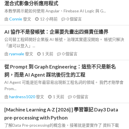
混合式影像分析應用程式
本教學將示範如何使用 Angular、Firebase AI Logic 與 G...
由
Connie
發文
12 小時前
0
個留言
AI 協作不是發帳號：企業要先畫出四條責任邊界
公司替工程師開好企業版 AI 帳號，治理其實還沒開始。 帳號只解決
「誰可以登入」...
由
ryanvale
發文
1 天前
0
個留言
從 Prompt 到 Graph Engineering：這些不只是新名
詞，而是 AI Agent 踩坑後衍生的工程
AI Agent 可能是近年最容易出現新工程名詞的領域。 我們才剛學會
Prom...
由
hardness1020
發文
1 天前
0
個留言
[Machine Learning A-Z [2026] ] 學習筆記 Day3 Data
pre-processing with Python
了解Data Pre-processing的概念後，接著就是要實作了 資料下載