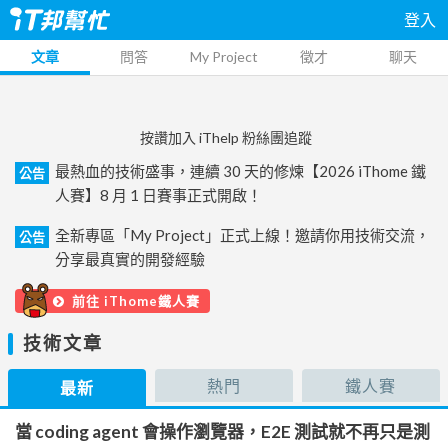
登入
文章
問答
My Project
徵才
聊天
按讚加入 iThelp 粉絲團追蹤
最熱血的技術盛事，連續 30 天的修煉【2026 iThome 鐵
公告
人賽】8 月 1 日賽事正式開啟！
全新專區「My Project」正式上線！邀請你用技術交流，
公告
分享最真實的開發經驗
前往 iThome鐵人賽
技術文章
熱門
鐵人賽
最新
當 coding agent 會操作瀏覽器，E2E 測試就不再只是測