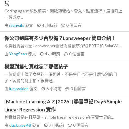
試
Coding agent 能改前端、開啟預覽站、登入、點完流程，最後附上
一張成功...
由
ryanvale
發文
4 小時前
0
個留言
你公司到底有多少台設備？Lansweeper 簡單介紹！
本篇我將會介紹 Lansweeper接著將會依序介紹 PRTG和 SolarWi...
由
YangSean
發文
4 小時前
0
個留言
模型到第七頁就忘了那個孩子
一位媽媽上傳了女兒的一張照片。不是生日也不是什麼特別的日
子，客廳的隨手拍，很普通...
由
lumorakids
發文
6 小時前
0
個留言
[Machine Learning A-Z [2026] ] 學習筆記 Day5 Simple
Linear Regression 實作
其實就只是在打基礎、simple linear regression在真實世界的...
由
duckravel48
發文
7 小時前
0
個留言