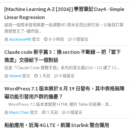
[Machine Learning A-Z [2026] ] 學習筆記 Day4 - Simple
Linear Regression
經過一個周末發現需要一些調整XD 周末反而比較忙碌，以後就打算
周間發文了~雖然是...
由
duckravel48
發文
8 小時前
0
個留言
Claude code 新手篇 5：換 section 不斷線 — 把「當下
進度」交接給下一個對話
這是「Claude Code 實戰手冊」系列的第五篇(G5)。G3 講了 CL...
由
timwei
發文
1 天前
0
個留言
WordPress 7.1 版本將於 8 月 19 日發布，其中表格無障
礙功能引發用戶群的擔憂？
WordPress 7.1 版本會變更 HTML 裡的 Table 的結構，其...
由
Mack Chan
發文
1 天前
0
個留言
船舶應用，近海 4G LTE，航運 Starlink 整合運用