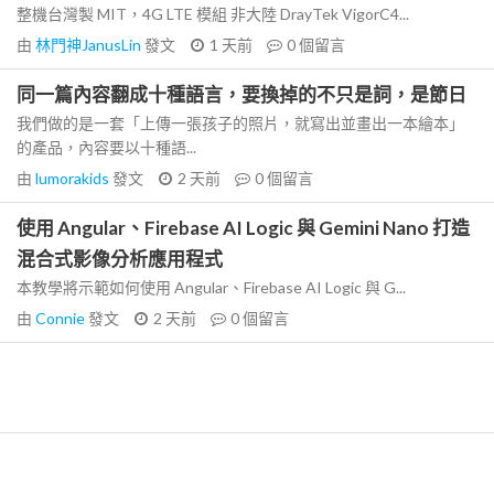
整機台灣製 MIT，4G LTE 模組 非大陸 DrayTek VigorC4...
由
林門神JanusLin
發文
1 天前
0
個留言
同一篇內容翻成十種語言，要換掉的不只是詞，是節日
我們做的是一套「上傳一張孩子的照片，就寫出並畫出一本繪本」
的產品，內容要以十種語...
由
lumorakids
發文
2 天前
0
個留言
使用 Angular、Firebase AI Logic 與 Gemini Nano 打造
混合式影像分析應用程式
本教學將示範如何使用 Angular、Firebase AI Logic 與 G...
由
Connie
發文
2 天前
0
個留言