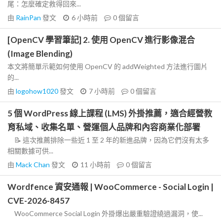
尾：怎麼確定救得回來...
由
RainPan
發文
6 小時前
0
個留言
[OpenCV 學習筆記] 2. 使用 OpenCV 進行影像混合
(Image Blending)
本文將簡單示範如何使用 OpenCV 的 addWeighted 方法進行圖片
的...
由
logohow1020
發文
7 小時前
0
個留言
5 個 WordPress 線上課程 (LMS) 外掛推薦，適合經營教
育私域、收集名單、營運個人品牌和內容商業化部署
📝 這次推薦排除一些近 1 至 2 年的新進品牌，因為它們沒有太多
相關數據可供...
由
Mack Chan
發文
11 小時前
0
個留言
Wordfence 資安通報 | WooCommerce - Social Login |
CVE-2026-8457
WooCommerce Social Login 外掛爆出嚴重驗證繞過漏洞，使...