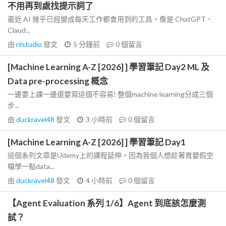
不用再到處找提示詞了
最近 AI 幾乎已經變成每天工作都會用到的工具。像是 ChatGPT、
Claud...
由
nlstudio
發文
5 分鐘前
0
個留言
[Machine Learning A-Z [2026] ] 學習筆記 Day2 ML 及
Data pre-processing 概念
一邊要上課一邊還要寫這個不容易! 整個machine learning分成三個
步...
由
duckravel48
發文
3 小時前
0
個留言
[Machine Learning A-Z [2026] ] 學習筆記 Day1
這個系列文章是Udemy上的課程延伸，因為我個人想趁著育嬰假空
檔學一點data...
由
duckravel48
發文
4 小時前
0
個留言
【Agent Evaluation 系列 1/6】Agent 到底該怎麼測
試？