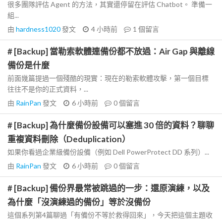
很多團隊評估 Agent 的方法，其實還停留在評估 Chatbot。 準備一
組...
由
hardness1020
發文
4 小時前
1
個留言
# [Backup] 當勒索軟體連備份都不放過：Air Gap 與離線
備份是什麼
前面幾篇提過一個殘酷的現實：現在的勒索軟體攻擊，第一個目標
往往不是你的正式資料，...
由
RainPan
發文
6 小時前
0
個留言
# [Backup] 為什麼備份設備可以塞進 30 倍的資料？聊聊
重複資料刪除（Deduplication）
如果你看過企業級備份設備（例如 Dell PowerProtect DD 系列）...
由
RainPan
發文
6 小時前
0
個留言
# [Backup] 備份界最常被跳過的一步：還原演練，以及
為什麼「沒演練過的備份」等於沒備份
這個系列第4篇聊過「有備份不等於救得回來」，今天把這個主題收