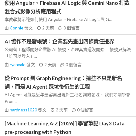
使用 Angular、Firebase AI Logic 與 Gemini Nano 打造
混合式影像分析應用程式
本教學將示範如何使用 Angular、Firebase AI Logic 與 G...
由
Connie
發文
2 天前
0
個留言
AI 協作不是發帳號：企業要先畫出四條責任邊界
公司替工程師開好企業版 AI 帳號，治理其實還沒開始。 帳號只解決
「誰可以登入」...
由
ryanvale
發文
2 天前
0
個留言
從 Prompt 到 Graph Engineering：這些不只是新名
詞，而是 AI Agent 踩坑後衍生的工程
AI Agent 可能是近年最容易出現新工程名詞的領域。 我們才剛學會
Prom...
由
hardness1020
發文
2 天前
0
個留言
[Machine Learning A-Z [2026] ] 學習筆記 Day3 Data
pre-processing with Python