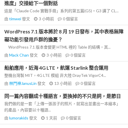
進度」交接給下一個對話
這是「Claude Code 實戰手冊」系列的第五篇(G5)。G3 講了 CL...
由
timwei
發文
3 小時前
0
個留言
WordPress 7.1 版本將於 8 月 19 日發布，其中表格無障
礙功能引發用戶群的擔憂？
WordPress 7.1 版本會變更 HTML 裡的 Table 的結構，其...
由
Mack Chan
發文
3 小時前
0
個留言
船舶應用，近海 4G LTE，航運 Starlink 整合運用
整機台灣製 MIT，4G LTE 模組 非大陸 DrayTek VigorC4...
由
林門神JanusLin
發文
13 小時前
0
個留言
同一篇內容翻成十種語言，要換掉的不只是詞，是節日
我們做的是一套「上傳一張孩子的照片，就寫出並畫出一本繪本」
的產品，內容要以十種語...
由
lumorakids
發文
1 天前
0
個留言