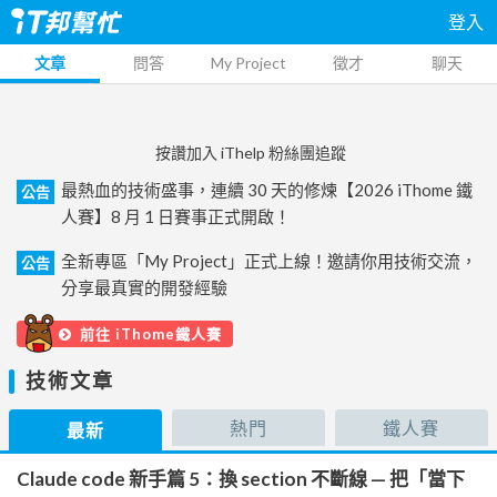
登入
文章
問答
My Project
徵才
聊天
按讚加入 iThelp 粉絲團追蹤
最熱血的技術盛事，連續 30 天的修煉【2026 iThome 鐵
公告
人賽】8 月 1 日賽事正式開啟！
全新專區「My Project」正式上線！邀請你用技術交流，
公告
分享最真實的開發經驗
前往 iThome鐵人賽
技術文章
熱門
鐵人賽
最新
Claude code 新手篇 5：換 section 不斷線 — 把「當下