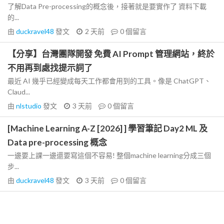
了解Data Pre-processing的概念後，接著就是要實作了 資料下載
的...
由
duckravel48
發文
2 天前
0
個留言
【分享】台灣團隊開發 免費 AI Prompt 管理網站，終於
不用再到處找提示詞了
最近 AI 幾乎已經變成每天工作都會用到的工具。像是 ChatGPT、
Claud...
由
nlstudio
發文
3 天前
0
個留言
[Machine Learning A-Z [2026] ] 學習筆記 Day2 ML 及
Data pre-processing 概念
一邊要上課一邊還要寫這個不容易! 整個machine learning分成三個
步...
由
duckravel48
發文
3 天前
0
個留言