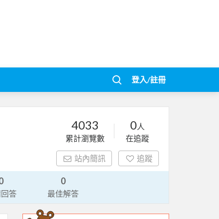
登入/註冊
4033
0
人
累計瀏覽數
在追蹤
站內簡訊
追蹤
0
0
請回答
最佳解答