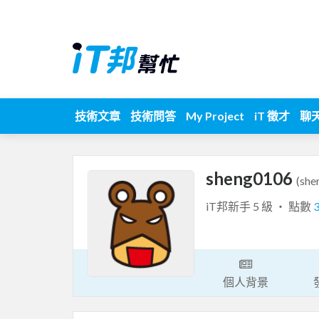
技術文章
技術問答
My Project
iT 徵才
聊
sheng0106
(she
iT邦新手 5 級 ‧ 點數
個人背景