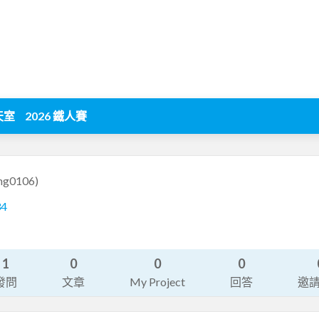
天室
2026 鐵人賽
ng0106)
34
1
0
0
0
發問
文章
My Project
回答
邀