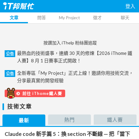
登入
文章
問答
My Project
徵才
聊天
按讚加入 iThelp 粉絲團追蹤
最熱血的技術盛事，連續 30 天的修煉【2026 iThome 鐵
公告
人賽】8 月 1 日賽事正式開啟！
全新專區「My Project」正式上線！邀請你用技術交流，
公告
分享最真實的開發經驗
前往 iThome鐵人賽
技術文章
熱門
鐵人賽
最新
Claude code 新手篇 5：換 section 不斷線 — 把「當下