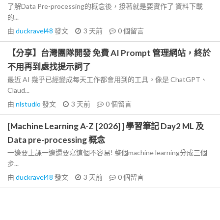
了解Data Pre-processing的概念後，接著就是要實作了 資料下載
的...
由
duckravel48
發文
3 天前
0
個留言
【分享】台灣團隊開發 免費 AI Prompt 管理網站，終於
不用再到處找提示詞了
最近 AI 幾乎已經變成每天工作都會用到的工具。像是 ChatGPT、
Claud...
由
nlstudio
發文
3 天前
0
個留言
[Machine Learning A-Z [2026] ] 學習筆記 Day2 ML 及
Data pre-processing 概念
一邊要上課一邊還要寫這個不容易! 整個machine learning分成三個
步...
由
duckravel48
發文
3 天前
0
個留言