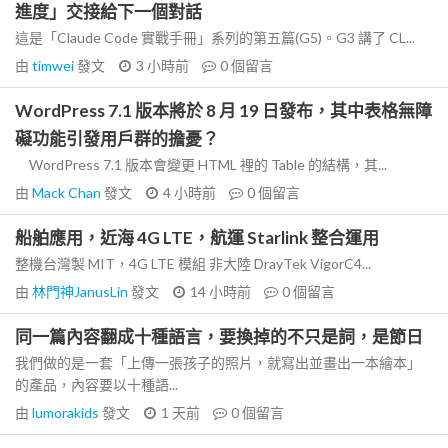
進度」交接給下一個對話
這是「Claude Code 實戰手冊」系列的第五篇(G5)。G3 講了 CL...
由
timwei
發文
3 小時前
0
個留言
WordPress 7.1 版本將於 8 月 19 日發布，其中表格無障
礙功能引發用戶群的擔憂？
WordPress 7.1 版本會變更 HTML 裡的 Table 的結構，其...
由
Mack Chan
發文
4 小時前
0
個留言
船舶應用，近海 4G LTE，航運 Starlink 整合運用
整機台灣製 MIT，4G LTE 模組 非大陸 DrayTek VigorC4...
由
林門神JanusLin
發文
14 小時前
0
個留言
同一篇內容翻成十種語言，要換掉的不只是詞，是節日
我們做的是一套「上傳一張孩子的照片，就寫出並畫出一本繪本」
的產品，內容要以十種語...
由
lumorakids
發文
1 天前
0
個留言