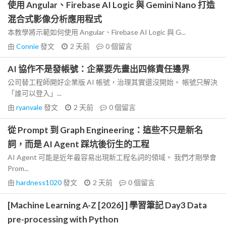
使用 Angular、Firebase AI Logic 與 Gemini Nano 打造
混合式影像分析應用程式
本教學將示範如何使用 Angular、Firebase AI Logic 與 G...
由
Connie
發文
2 天前
0
個留言
AI 協作不是發帳號：企業要先畫出四條責任邊界
公司替工程師開好企業版 AI 帳號，治理其實還沒開始。 帳號只解決
「誰可以登入」...
由
ryanvale
發文
2 天前
0
個留言
從 Prompt 到 Graph Engineering：這些不只是新名
詞，而是 AI Agent 踩坑後衍生的工程
AI Agent 可能是近年最容易出現新工程名詞的領域。 我們才剛學會
Prom...
由
hardness1020
發文
2 天前
0
個留言
[Machine Learning A-Z [2026] ] 學習筆記 Day3 Data
pre-processing with Python