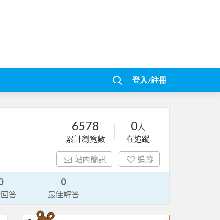
登入/註冊
6578
0
人
累計瀏覽數
在追蹤
站內簡訊
追蹤
0
0
請回答
最佳解答