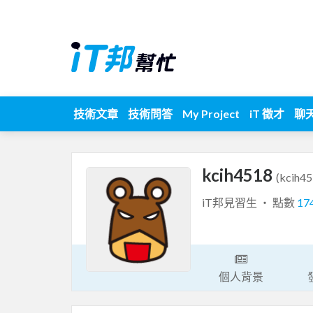
技術文章
技術問答
My Project
iT 徵才
聊
kcih4518
(kcih45
iT邦見習生 ‧ 點數
17
個人背景