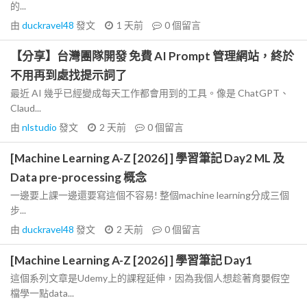
的...
由
duckravel48
發文
1 天前
0
個留言
【分享】台灣團隊開發 免費 AI Prompt 管理網站，終於
不用再到處找提示詞了
最近 AI 幾乎已經變成每天工作都會用到的工具。像是 ChatGPT、
Claud...
由
nlstudio
發文
2 天前
0
個留言
[Machine Learning A-Z [2026] ] 學習筆記 Day2 ML 及
Data pre-processing 概念
一邊要上課一邊還要寫這個不容易! 整個machine learning分成三個
步...
由
duckravel48
發文
2 天前
0
個留言
[Machine Learning A-Z [2026] ] 學習筆記 Day1
這個系列文章是Udemy上的課程延伸，因為我個人想趁著育嬰假空
檔學一點data...