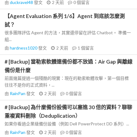
由
duckravel48
發文
2 天前
0
個留言
【Agent Evaluation 系列 1/6】Agent 到底該怎麼測
試？
很多團隊評估 Agent 的方法，其實還停留在評估 Chatbot。 準備一
組...
由
hardness1020
發文
2 天前
1
個留言
# [Backup] 當勒索軟體連備份都不放過：Air Gap 與離線
備份是什麼
前面幾篇提過一個殘酷的現實：現在的勒索軟體攻擊，第一個目標
往往不是你的正式資料，...
由
RainPan
發文
2 天前
0
個留言
# [Backup] 為什麼備份設備可以塞進 30 倍的資料？聊聊
重複資料刪除（Deduplication）
如果你看過企業級備份設備（例如 Dell PowerProtect DD 系列）...
由
RainPan
發文
2 天前
0
個留言