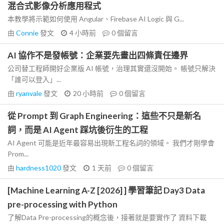
混合式影像分析應用程式
本教學將示範如何使用 Angular、Firebase AI Logic 與 G...
由
Connie
發文
4 小時前
0
個留言
AI 協作不是發帳號：企業要先畫出四條責任邊界
公司替工程師開好企業版 AI 帳號，治理其實還沒開始。 帳號只解決
「誰可以登入」...
由
ryanvale
發文
20 小時前
0
個留言
從 Prompt 到 Graph Engineering：這些不只是新名
詞，而是 AI Agent 踩坑後衍生的工程
AI Agent 可能是近年最容易出現新工程名詞的領域。 我們才剛學會
Prom...
由
hardness1020
發文
1 天前
0
個留言
[Machine Learning A-Z [2026] ] 學習筆記 Day3 Data
pre-processing with Python
了解Data Pre-processing的概念後，接著就是要實作了 資料下載