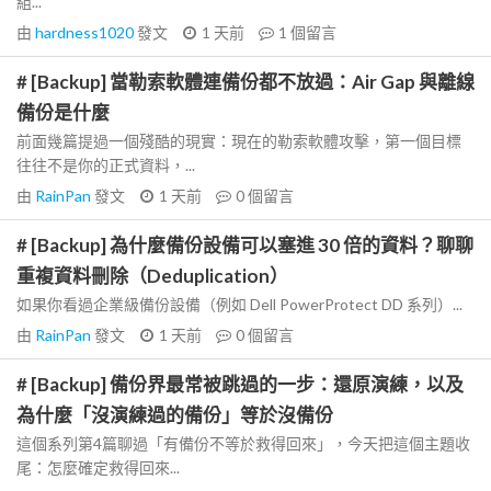
組...
由
hardness1020
發文
1 天前
1
個留言
# [Backup] 當勒索軟體連備份都不放過：Air Gap 與離線
備份是什麼
前面幾篇提過一個殘酷的現實：現在的勒索軟體攻擊，第一個目標
往往不是你的正式資料，...
由
RainPan
發文
1 天前
0
個留言
# [Backup] 為什麼備份設備可以塞進 30 倍的資料？聊聊
重複資料刪除（Deduplication）
如果你看過企業級備份設備（例如 Dell PowerProtect DD 系列）...
由
RainPan
發文
1 天前
0
個留言
# [Backup] 備份界最常被跳過的一步：還原演練，以及
為什麼「沒演練過的備份」等於沒備份
這個系列第4篇聊過「有備份不等於救得回來」，今天把這個主題收
尾：怎麼確定救得回來...