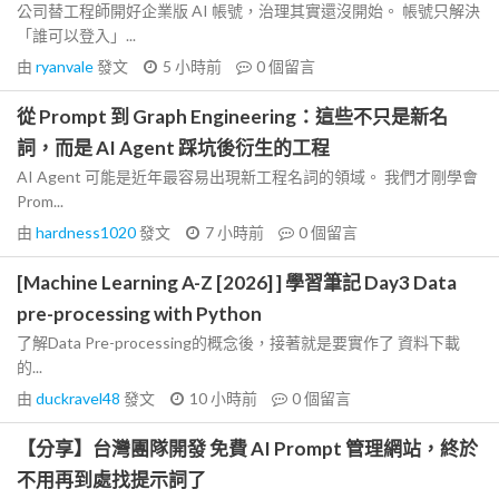
公司替工程師開好企業版 AI 帳號，治理其實還沒開始。 帳號只解決
「誰可以登入」...
由
ryanvale
發文
5 小時前
0
個留言
從 Prompt 到 Graph Engineering：這些不只是新名
詞，而是 AI Agent 踩坑後衍生的工程
AI Agent 可能是近年最容易出現新工程名詞的領域。 我們才剛學會
Prom...
由
hardness1020
發文
7 小時前
0
個留言
[Machine Learning A-Z [2026] ] 學習筆記 Day3 Data
pre-processing with Python
了解Data Pre-processing的概念後，接著就是要實作了 資料下載
的...
由
duckravel48
發文
10 小時前
0
個留言
【分享】台灣團隊開發 免費 AI Prompt 管理網站，終於
不用再到處找提示詞了