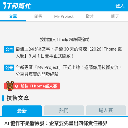
登入
文章
問答
My Project
徵才
聊天
按讚加入 iThelp 粉絲團追蹤
最熱血的技術盛事，連續 30 天的修煉【2026 iThome 鐵
公告
人賽】8 月 1 日賽事正式開啟！
全新專區「My Project」正式上線！邀請你用技術交流，
公告
分享最真實的開發經驗
前往 iThome鐵人賽
技術文章
熱門
鐵人賽
最新
AI 協作不是發帳號：企業要先畫出四條責任邊界