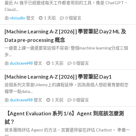
最近 AI 幾乎已經變成每天工作都會用到的工具。像是 ChatGPT、
Claud...
由
nlstudio
發文
1 天前
0
個留言
[Machine Learning A-Z [2026] ] 學習筆記 Day2 ML 及
Data pre-processing 概念
一邊要上課一邊還要寫這個不容易! 整個machine learning分成三個
步...
由
duckravel48
發文
1 天前
0
個留言
[Machine Learning A-Z [2026] ] 學習筆記 Day1
這個系列文章是Udemy上的課程延伸，因為我個人想趁著育嬰假空
檔學一點data...
由
duckravel48
發文
1 天前
0
個留言
【Agent Evaluation 系列 1/6】Agent 到底該怎麼測
試？
很多團隊評估 Agent 的方法，其實還停留在評估 Chatbot。 準備一