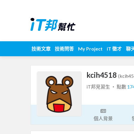
技術文章
技術問答
My Project
iT 徵才
聊
kcih4518
(kcih45
iT邦見習生 ‧ 點數
17
個人背景