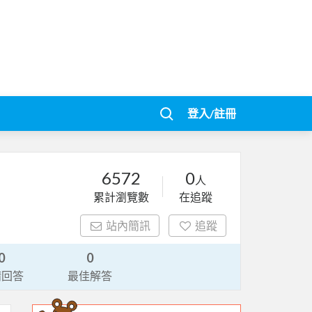
登入/註冊
6572
0
人
累計瀏覽數
在追蹤
站內簡訊
追蹤
0
0
請回答
最佳解答