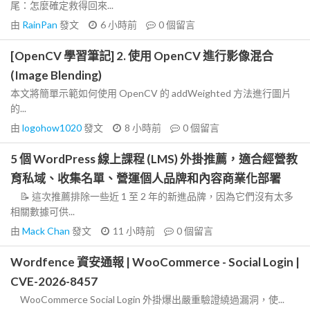
尾：怎麼確定救得回來...
由
RainPan
發文
6 小時前
0
個留言
[OpenCV 學習筆記] 2. 使用 OpenCV 進行影像混合
(Image Blending)
本文將簡單示範如何使用 OpenCV 的 addWeighted 方法進行圖片
的...
由
logohow1020
發文
8 小時前
0
個留言
5 個 WordPress 線上課程 (LMS) 外掛推薦，適合經營教
育私域、收集名單、營運個人品牌和內容商業化部署
📝 這次推薦排除一些近 1 至 2 年的新進品牌，因為它們沒有太多
相關數據可供...
由
Mack Chan
發文
11 小時前
0
個留言
Wordfence 資安通報 | WooCommerce - Social Login |
CVE-2026-8457
WooCommerce Social Login 外掛爆出嚴重驗證繞過漏洞，使...