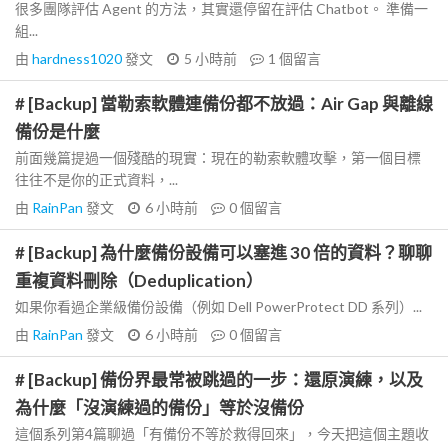
很多團隊評估 Agent 的方法，其實還停留在評估 Chatbot。 準備一
組...
由
hardness1020
發文
5 小時前
1
個留言
# [Backup] 當勒索軟體連備份都不放過：Air Gap 與離線
備份是什麼
前面幾篇提過一個殘酷的現實：現在的勒索軟體攻擊，第一個目標
往往不是你的正式資料，...
由
RainPan
發文
6 小時前
0
個留言
# [Backup] 為什麼備份設備可以塞進 30 倍的資料？聊聊
重複資料刪除（Deduplication）
如果你看過企業級備份設備（例如 Dell PowerProtect DD 系列）...
由
RainPan
發文
6 小時前
0
個留言
# [Backup] 備份界最常被跳過的一步：還原演練，以及
為什麼「沒演練過的備份」等於沒備份
這個系列第4篇聊過「有備份不等於救得回來」，今天把這個主題收