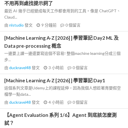
不用再到處找提示詞了
最近 AI 幾乎已經變成每天工作都會用到的工具。像是 ChatGPT、
Claud...
由
nlstudio
發文
9 分鐘前
0
個留言
[Machine Learning A-Z [2026] ] 學習筆記 Day2 ML 及
Data pre-processing 概念
一邊要上課一邊還要寫這個不容易! 整個machine learning分成三個
步...
由
duckravel48
發文
3 小時前
0
個留言
[Machine Learning A-Z [2026] ] 學習筆記 Day1
這個系列文章是Udemy上的課程延伸，因為我個人想趁著育嬰假空
檔學一點data...
由
duckravel48
發文
4 小時前
0
個留言
【Agent Evaluation 系列 1/6】Agent 到底該怎麼測
試？