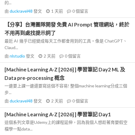
的...
由
duckravel48
發文
1 天前
0
個留言
【分享】台灣團隊開發 免費 AI Prompt 管理網站，終於
不用再到處找提示詞了
最近 AI 幾乎已經變成每天工作都會用到的工具。像是 ChatGPT、
Claud...
由
nlstudio
發文
2 天前
0
個留言
[Machine Learning A-Z [2026] ] 學習筆記 Day2 ML 及
Data pre-processing 概念
一邊要上課一邊還要寫這個不容易! 整個machine learning分成三個
步...
由
duckravel48
發文
2 天前
0
個留言
[Machine Learning A-Z [2026] ] 學習筆記 Day1
這個系列文章是Udemy上的課程延伸，因為我個人想趁著育嬰假空
檔學一點data...