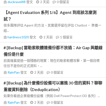
由
duckravel48
發文
2 天前
0
個留言
【Agent Evaluation 系列 1/6】Agent 到底該怎麼測
試？
很多團隊評估 Agent 的方法，其實還停留在評估 Chatbot。 準備一
組...
由
hardness1020
發文
2 天前
1
個留言
# [Backup] 當勒索軟體連備份都不放過：Air Gap 與離線
備份是什麼
前面幾篇提過一個殘酷的現實：現在的勒索軟體攻擊，第一個目標
往往不是你的正式資料，...
由
RainPan
發文
2 天前
0
個留言
# [Backup] 為什麼備份設備可以塞進 30 倍的資料？聊聊
重複資料刪除（Deduplication）
如果你看過企業級備份設備（例如 Dell PowerProtect DD 系列）...
由
RainPan
發文
2 天前
0
個留言