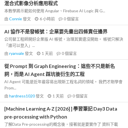
混合式影像分析應用程式
本教學將示範如何使用 Angular、Firebase AI Logic 與 G...
由
Connie
發文
6 小時前
0
個留言
AI 協作不是發帳號：企業要先畫出四條責任邊界
公司替工程師開好企業版 AI 帳號，治理其實還沒開始。 帳號只解決
「誰可以登入」...
由
ryanvale
發文
1 天前
0
個留言
從 Prompt 到 Graph Engineering：這些不只是新名
詞，而是 AI Agent 踩坑後衍生的工程
AI Agent 可能是近年最容易出現新工程名詞的領域。 我們才剛學會
Prom...
由
hardness1020
發文
1 天前
0
個留言
[Machine Learning A-Z [2026] ] 學習筆記 Day3 Data
pre-processing with Python
了解Data Pre-processing的概念後，接著就是要實作了 資料下載