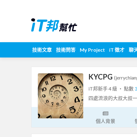
技術文章
技術問答
My Project
iT 徵才
聊
KYCPG
(jerrychian
iT邦新手 4 級 ‧ 點數
四處流浪的大叔大叔
個人背景