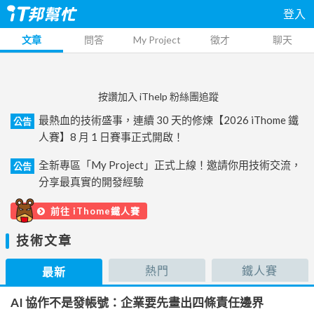
登入
文章
問答
My Project
徵才
聊天
按讚加入 iThelp 粉絲團追蹤
最熱血的技術盛事，連續 30 天的修煉【2026 iThome 鐵
公告
人賽】8 月 1 日賽事正式開啟！
全新專區「My Project」正式上線！邀請你用技術交流，
公告
分享最真實的開發經驗
前往 iThome鐵人賽
技術文章
熱門
鐵人賽
最新
AI 協作不是發帳號：企業要先畫出四條責任邊界