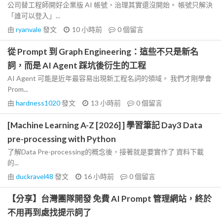
公司替工程師開好企業版 AI 帳號，治理其實還沒開始。 帳號只解決
「誰可以登入」...
由
ryanvale
發文
10 小時前
0
個留言
從 Prompt 到 Graph Engineering：這些不只是新名
詞，而是 AI Agent 踩坑後衍生的工程
AI Agent 可能是近年最容易出現新工程名詞的領域。 我們才剛學會
Prom...
由
hardness1020
發文
13 小時前
0
個留言
[Machine Learning A-Z [2026] ] 學習筆記 Day3 Data
pre-processing with Python
了解Data Pre-processing的概念後，接著就是要實作了 資料下載
的...
由
duckravel48
發文
16 小時前
0
個留言
【分享】台灣團隊開發 免費 AI Prompt 管理網站，終於
不用再到處找提示詞了