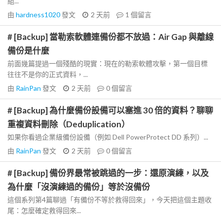
組...
由
hardness1020
發文
2 天前
1
個留言
# [Backup] 當勒索軟體連備份都不放過：Air Gap 與離線
備份是什麼
前面幾篇提過一個殘酷的現實：現在的勒索軟體攻擊，第一個目標
往往不是你的正式資料，...
由
RainPan
發文
2 天前
0
個留言
# [Backup] 為什麼備份設備可以塞進 30 倍的資料？聊聊
重複資料刪除（Deduplication）
如果你看過企業級備份設備（例如 Dell PowerProtect DD 系列）...
由
RainPan
發文
2 天前
0
個留言
# [Backup] 備份界最常被跳過的一步：還原演練，以及
為什麼「沒演練過的備份」等於沒備份
這個系列第4篇聊過「有備份不等於救得回來」，今天把這個主題收
尾：怎麼確定救得回來...