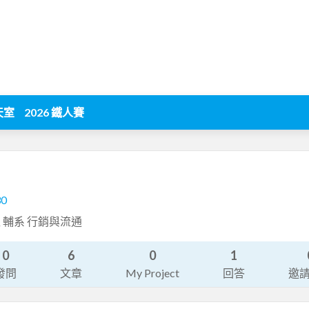
天室
2026 鐵人賽
30
 輔系 行銷與流通
0
6
0
1
發問
文章
My Project
回答
邀