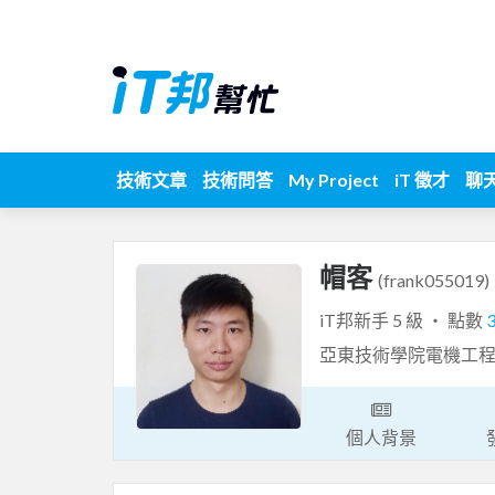
技術文章
技術問答
My Project
iT 徵才
聊
帽客
(frank055019)
iT邦新手 5 級 ‧ 點數
亞東技術學院電機工程
個人背景