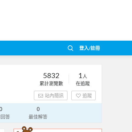
登入/註冊
5832
1
人
累計瀏覽數
在追蹤
站內簡訊
追蹤
0
0
請回答
最佳解答