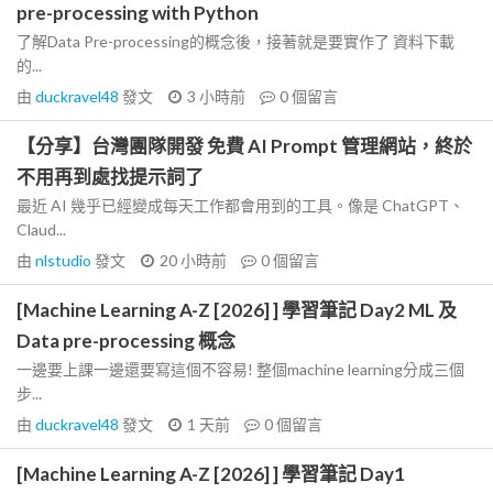
pre-processing with Python
了解Data Pre-processing的概念後，接著就是要實作了 資料下載
的...
由
duckravel48
發文
3 小時前
0
個留言
【分享】台灣團隊開發 免費 AI Prompt 管理網站，終於
不用再到處找提示詞了
最近 AI 幾乎已經變成每天工作都會用到的工具。像是 ChatGPT、
Claud...
由
nlstudio
發文
20 小時前
0
個留言
[Machine Learning A-Z [2026] ] 學習筆記 Day2 ML 及
Data pre-processing 概念
一邊要上課一邊還要寫這個不容易! 整個machine learning分成三個
步...
由
duckravel48
發文
1 天前
0
個留言
[Machine Learning A-Z [2026] ] 學習筆記 Day1