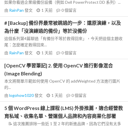
如果你看過企業級備份設備（例如 Dell PowerProtect DD 系列）...
由
RainPan
發文
1 天前
0
個留言
# [Backup] 備份界最常被跳過的一步：還原演練，以及
為什麼「沒演練過的備份」等於沒備份
這個系列第4篇聊過「有備份不等於救得回來」，今天把這個主題收
尾：怎麼確定救得回來...
由
RainPan
發文
1 天前
0
個留言
[OpenCV 學習筆記] 2. 使用 OpenCV 進行影像混合
(Image Blending)
本文將簡單示範如何使用 OpenCV 的 addWeighted 方法進行圖片
的...
由
logohow1020
發文
1 天前
0
個留言
5 個 WordPress 線上課程 (LMS) 外掛推薦，適合經營教
育私域、收集名單、營運個人品牌和內容商業化部署
📝 這次推薦排除一些近 1 至 2 年的新進品牌，因為它們沒有太多