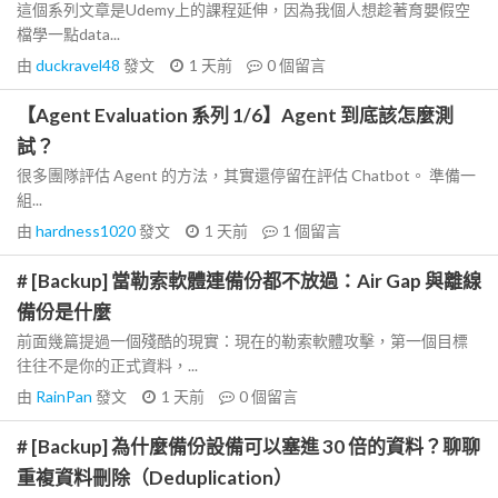
這個系列文章是Udemy上的課程延伸，因為我個人想趁著育嬰假空
檔學一點data...
由
duckravel48
發文
1 天前
0
個留言
【Agent Evaluation 系列 1/6】Agent 到底該怎麼測
試？
很多團隊評估 Agent 的方法，其實還停留在評估 Chatbot。 準備一
組...
由
hardness1020
發文
1 天前
1
個留言
# [Backup] 當勒索軟體連備份都不放過：Air Gap 與離線
備份是什麼
前面幾篇提過一個殘酷的現實：現在的勒索軟體攻擊，第一個目標
往往不是你的正式資料，...
由
RainPan
發文
1 天前
0
個留言
# [Backup] 為什麼備份設備可以塞進 30 倍的資料？聊聊
重複資料刪除（Deduplication）