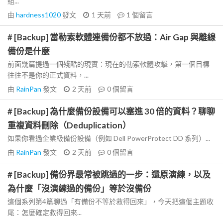
組...
由
hardness1020
發文
1 天前
1
個留言
# [Backup] 當勒索軟體連備份都不放過：Air Gap 與離線
備份是什麼
前面幾篇提過一個殘酷的現實：現在的勒索軟體攻擊，第一個目標
往往不是你的正式資料，...
由
RainPan
發文
2 天前
0
個留言
# [Backup] 為什麼備份設備可以塞進 30 倍的資料？聊聊
重複資料刪除（Deduplication）
如果你看過企業級備份設備（例如 Dell PowerProtect DD 系列）...
由
RainPan
發文
2 天前
0
個留言
# [Backup] 備份界最常被跳過的一步：還原演練，以及
為什麼「沒演練過的備份」等於沒備份
這個系列第4篇聊過「有備份不等於救得回來」，今天把這個主題收
尾：怎麼確定救得回來...