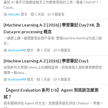
最近 AI 幾乎已經變成每天工作都會用到的工具。像是 ChatGPT、
Claud...
由
nlstudio
發文
1 天前
0
個留言
[Machine Learning A-Z [2026] ] 學習筆記 Day2 ML 及
Data pre-processing 概念
一邊要上課一邊還要寫這個不容易! 整個machine learning分成三個
步...
由
duckravel48
發文
1 天前
0
個留言
[Machine Learning A-Z [2026] ] 學習筆記 Day1
這個系列文章是Udemy上的課程延伸，因為我個人想趁著育嬰假空
檔學一點data...
由
duckravel48
發文
1 天前
0
個留言
【Agent Evaluation 系列 1/6】Agent 到底該怎麼測
試？
很多團隊評估 Agent 的方法，其實還停留在評估 Chatbot。 準備一