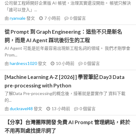
公司替工程師開好企業版 AI 帳號，治理其實還沒開始。 帳號只解決
「誰可以登入」...
由
ryanvale
發文
7 小時前
0
個留言
從 Prompt 到 Graph Engineering：這些不只是新名
詞，而是 AI Agent 踩坑後衍生的工程
AI Agent 可能是近年最容易出現新工程名詞的領域。 我們才剛學會
Prom...
由
hardness1020
發文
10 小時前
0
個留言
[Machine Learning A-Z [2026] ] 學習筆記 Day3 Data
pre-processing with Python
了解Data Pre-processing的概念後，接著就是要實作了 資料下載
的...
由
duckravel48
發文
13 小時前
0
個留言
【分享】台灣團隊開發 免費 AI Prompt 管理網站，終於
不用再到處找提示詞了