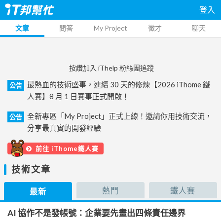
登入
文章
問答
My Project
徵才
聊天
按讚加入 iThelp 粉絲團追蹤
最熱血的技術盛事，連續 30 天的修煉【2026 iThome 鐵
公告
人賽】8 月 1 日賽事正式開啟！
全新專區「My Project」正式上線！邀請你用技術交流，
公告
分享最真實的開發經驗
前往 iThome鐵人賽
技術文章
熱門
鐵人賽
最新
AI 協作不是發帳號：企業要先畫出四條責任邊界