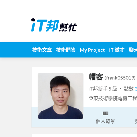
技術文章
技術問答
My Project
iT 徵才
聊
帽客
(frank055019)
iT邦新手 5 級 ‧ 點數
亞東技術學院電機工程
個人背景