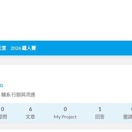
天室
2026 鐵人賽
30
 輔系 行銷與流通
0
6
0
1
發問
文章
My Project
回答
邀