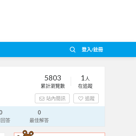
登入/註冊
5803
1
人
累計瀏覽數
在追蹤
站內簡訊
追蹤
0
0
請回答
最佳解答