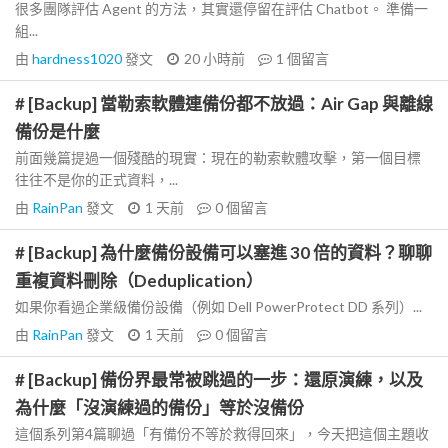
很多團隊評估 Agent 的方法，其實還停留在評估 Chatbot。 準備一
組...
由
hardness1020
發文
20 小時前
1
個留言
# [Backup] 當勒索軟體連備份都不放過：Air Gap 與離線
備份是什麼
前面幾篇提過一個殘酷的現實：現在的勒索軟體攻擊，第一個目標
往往不是你的正式資料，...
由
RainPan
發文
1 天前
0
個留言
# [Backup] 為什麼備份設備可以塞進 30 倍的資料？聊聊
重複資料刪除（Deduplication）
如果你看過企業級備份設備（例如 Dell PowerProtect DD 系列）...
由
RainPan
發文
1 天前
0
個留言
# [Backup] 備份界最常被跳過的一步：還原演練，以及
為什麼「沒演練過的備份」等於沒備份
這個系列第4篇聊過「有備份不等於救得回來」，今天把這個主題收