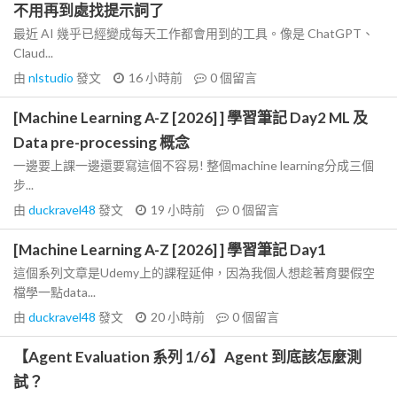
不用再到處找提示詞了
最近 AI 幾乎已經變成每天工作都會用到的工具。像是 ChatGPT、
Claud...
由
nlstudio
發文
16 小時前
0
個留言
[Machine Learning A-Z [2026] ] 學習筆記 Day2 ML 及
Data pre-processing 概念
一邊要上課一邊還要寫這個不容易! 整個machine learning分成三個
步...
由
duckravel48
發文
19 小時前
0
個留言
[Machine Learning A-Z [2026] ] 學習筆記 Day1
這個系列文章是Udemy上的課程延伸，因為我個人想趁著育嬰假空
檔學一點data...
由
duckravel48
發文
20 小時前
0
個留言
【Agent Evaluation 系列 1/6】Agent 到底該怎麼測
試？