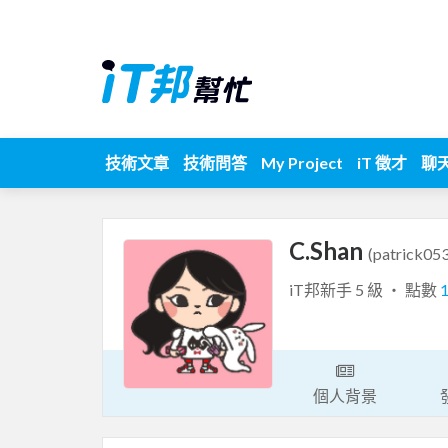
技術文章
技術問答
My Project
iT 徵才
聊
C.Shan
(patrick05
iT邦新手 5 級 ‧ 點數
個人背景