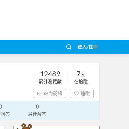
登入/註冊
12489
7
人
累計瀏覽數
在追蹤
站內簡訊
追蹤
0
0
請回答
最佳解答