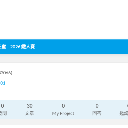
天室
2026 鐵人賽
33066)
101
0
30
0
0
發問
文章
My Project
回答
邀