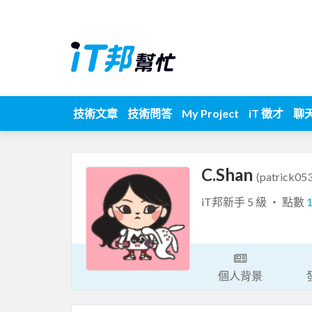
技術文章
技術問答
My Project
iT 徵才
聊
C.Shan
(patrick05
iT邦新手 5 級 ‧ 點數
個人背景