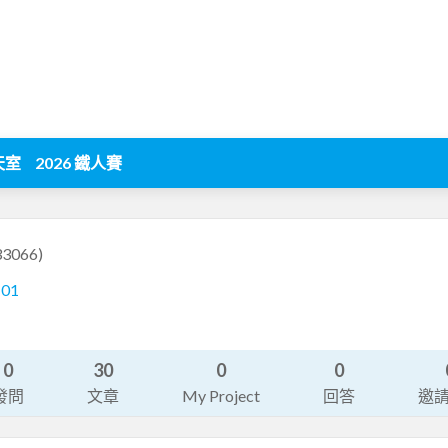
天室
2026 鐵人賽
33066)
101
0
30
0
0
發問
文章
My Project
回答
邀