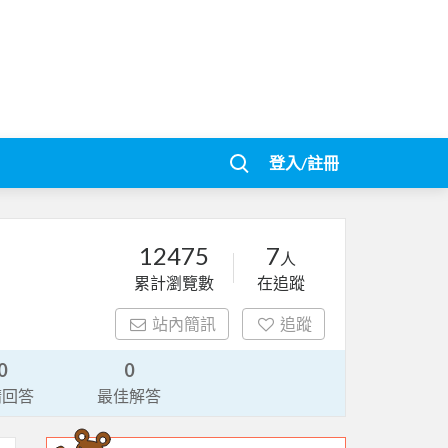
登入/註冊
12475
7
人
累計瀏覽數
在追蹤
站內簡訊
追蹤
0
0
請回答
最佳解答