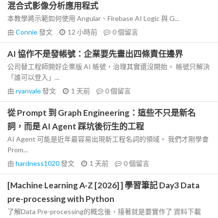
混合式影像分析應用程式
本教學將示範如何使用 Angular、Firebase AI Logic 與 G...
由
Connie
發文
12 小時前
0
個留言
AI 協作不是發帳號：企業要先畫出四條責任邊界
公司替工程師開好企業版 AI 帳號，治理其實還沒開始。 帳號只解決
「誰可以登入」...
由
ryanvale
發文
1 天前
0
個留言
從 Prompt 到 Graph Engineering：這些不只是新名
詞，而是 AI Agent 踩坑後衍生的工程
AI Agent 可能是近年最容易出現新工程名詞的領域。 我們才剛學會
Prom...
由
hardness1020
發文
1 天前
0
個留言
[Machine Learning A-Z [2026] ] 學習筆記 Day3 Data
pre-processing with Python
了解Data Pre-processing的概念後，接著就是要實作了 資料下載