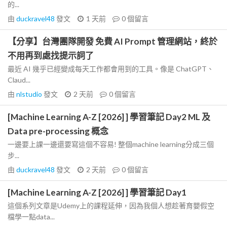
的...
由
duckravel48
發文
1 天前
0
個留言
【分享】台灣團隊開發 免費 AI Prompt 管理網站，終於
不用再到處找提示詞了
最近 AI 幾乎已經變成每天工作都會用到的工具。像是 ChatGPT、
Claud...
由
nlstudio
發文
2 天前
0
個留言
[Machine Learning A-Z [2026] ] 學習筆記 Day2 ML 及
Data pre-processing 概念
一邊要上課一邊還要寫這個不容易! 整個machine learning分成三個
步...
由
duckravel48
發文
2 天前
0
個留言
[Machine Learning A-Z [2026] ] 學習筆記 Day1
這個系列文章是Udemy上的課程延伸，因為我個人想趁著育嬰假空
檔學一點data...