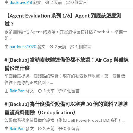
由
duckravel48
發文
2 天前
0
個留言
【Agent Evaluation 系列 1/6】Agent 到底該怎麼測
試？
很多團隊評估 Agent 的方法，其實還停留在評估 Chatbot。 準備一
組...
由
hardness1020
發文
2 天前
1
個留言
# [Backup] 當勒索軟體連備份都不放過：Air Gap 與離線
備份是什麼
前面幾篇提過一個殘酷的現實：現在的勒索軟體攻擊，第一個目標
往往不是你的正式資料，...
由
RainPan
發文
2 天前
0
個留言
# [Backup] 為什麼備份設備可以塞進 30 倍的資料？聊聊
重複資料刪除（Deduplication）
如果你看過企業級備份設備（例如 Dell PowerProtect DD 系列）...
由
RainPan
發文
2 天前
0
個留言