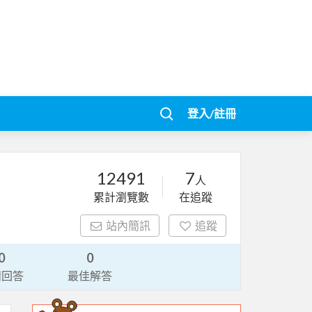
登入/註冊
12491
7
人
累計瀏覽數
在追蹤
站內簡訊
追蹤
0
0
請回答
最佳解答