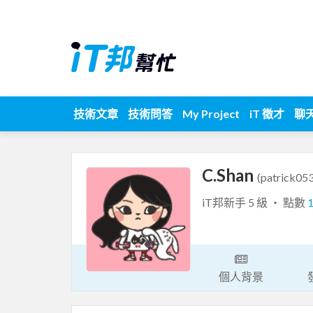
技術文章
技術問答
My Project
iT 徵才
聊
C.Shan
(patrick05
iT邦新手 5 級 ‧ 點數
個人背景