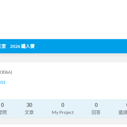
天室
2026 鐵人賽
33066)
101
0
30
0
0
發問
文章
My Project
回答
邀