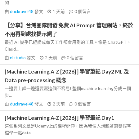
的...
由
duckravel48
發文
1 天前
0
個留言
【分享】台灣團隊開發 免費 AI Prompt 管理網站，終於
不用再到處找提示詞了
最近 AI 幾乎已經變成每天工作都會用到的工具。像是 ChatGPT、
Claud...
由
nlstudio
發文
2 天前
0
個留言
[Machine Learning A-Z [2026] ] 學習筆記 Day2 ML 及
Data pre-processing 概念
一邊要上課一邊還要寫這個不容易! 整個machine learning分成三個
步...
由
duckravel48
發文
2 天前
0
個留言
[Machine Learning A-Z [2026] ] 學習筆記 Day1
這個系列文章是Udemy上的課程延伸，因為我個人想趁著育嬰假空
檔學一點data...