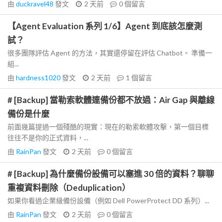
由
duckravel48
發文
2 天前
0
個留言
【Agent Evaluation 系列 1/6】Agent 到底該怎麼測
試？
很多團隊評估 Agent 的方法，其實還停留在評估 Chatbot。 準備一
組...
由
hardness1020
發文
2 天前
1
個留言
# [Backup] 當勒索軟體連備份都不放過：Air Gap 與離線
備份是什麼
前面幾篇提過一個殘酷的現實：現在的勒索軟體攻擊，第一個目標
往往不是你的正式資料，...
由
RainPan
發文
2 天前
0
個留言
# [Backup] 為什麼備份設備可以塞進 30 倍的資料？聊聊
重複資料刪除（Deduplication）
如果你看過企業級備份設備（例如 Dell PowerProtect DD 系列）...
由
RainPan
發文
2 天前
0
個留言