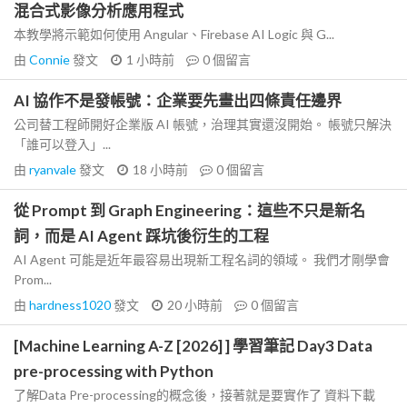
混合式影像分析應用程式
本教學將示範如何使用 Angular、Firebase AI Logic 與 G...
由
Connie
發文
1 小時前
0
個留言
AI 協作不是發帳號：企業要先畫出四條責任邊界
公司替工程師開好企業版 AI 帳號，治理其實還沒開始。 帳號只解決
「誰可以登入」...
由
ryanvale
發文
18 小時前
0
個留言
從 Prompt 到 Graph Engineering：這些不只是新名
詞，而是 AI Agent 踩坑後衍生的工程
AI Agent 可能是近年最容易出現新工程名詞的領域。 我們才剛學會
Prom...
由
hardness1020
發文
20 小時前
0
個留言
[Machine Learning A-Z [2026] ] 學習筆記 Day3 Data
pre-processing with Python
了解Data Pre-processing的概念後，接著就是要實作了 資料下載