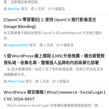
尾：怎麼確定救得回來...
由
RainPan
發文
1 天前
0
個留言
[OpenCV 學習筆記] 2. 使用 OpenCV 進行影像混合
(Image Blending)
本文將簡單示範如何使用 OpenCV 的 addWeighted 方法進行圖片
的...
由
logohow1020
發文
1 天前
0
個留言
5 個 WordPress 線上課程 (LMS) 外掛推薦，適合經營教
育私域、收集名單、營運個人品牌和內容商業化部署
📝 這次推薦排除一些近 1 至 2 年的新進品牌，因為它們沒有太多
相關數據可供...
由
Mack Chan
發文
1 天前
0
個留言
Wordfence 資安通報 | WooCommerce - Social Login |
CVE-2026-8457
WooCommerce Social Login 外掛爆出嚴重驗證繞過漏洞，使...