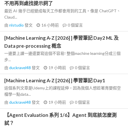
不用再到處找提示詞了
最近 AI 幾乎已經變成每天工作都會用到的工具。像是 ChatGPT、
Claud...
由
nlstudio
發文
16 小時前
0
個留言
[Machine Learning A-Z [2026] ] 學習筆記 Day2 ML 及
Data pre-processing 概念
一邊要上課一邊還要寫這個不容易! 整個machine learning分成三個
步...
由
duckravel48
發文
19 小時前
0
個留言
[Machine Learning A-Z [2026] ] 學習筆記 Day1
這個系列文章是Udemy上的課程延伸，因為我個人想趁著育嬰假空
檔學一點data...
由
duckravel48
發文
19 小時前
0
個留言
【Agent Evaluation 系列 1/6】Agent 到底該怎麼測
試？