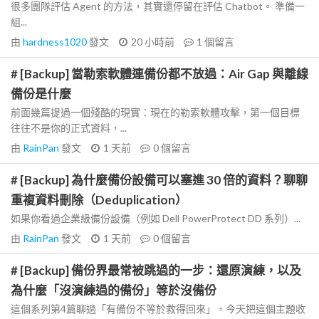
很多團隊評估 Agent 的方法，其實還停留在評估 Chatbot。 準備一
組...
由
hardness1020
發文
20 小時前
1
個留言
# [Backup] 當勒索軟體連備份都不放過：Air Gap 與離線
備份是什麼
前面幾篇提過一個殘酷的現實：現在的勒索軟體攻擊，第一個目標
往往不是你的正式資料，...
由
RainPan
發文
1 天前
0
個留言
# [Backup] 為什麼備份設備可以塞進 30 倍的資料？聊聊
重複資料刪除（Deduplication）
如果你看過企業級備份設備（例如 Dell PowerProtect DD 系列）...
由
RainPan
發文
1 天前
0
個留言
# [Backup] 備份界最常被跳過的一步：還原演練，以及
為什麼「沒演練過的備份」等於沒備份
這個系列第4篇聊過「有備份不等於救得回來」，今天把這個主題收