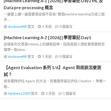
[Machine Learning A-Z [2026] ] 學習筆記 Day2 ML 及
Data pre-processing 概念
一邊要上課一邊還要寫這個不容易! 整個machine learning分成三個
步...
由
duckravel48
發文
3 天前
0
個留言
[Machine Learning A-Z [2026] ] 學習筆記 Day1
這個系列文章是Udemy上的課程延伸，因為我個人想趁著育嬰假空
檔學一點data...
由
duckravel48
發文
3 天前
0
個留言
【Agent Evaluation 系列 1/6】Agent 到底該怎麼測
試？
很多團隊評估 Agent 的方法，其實還停留在評估 Chatbot。 準備一
組...
由
hardness1020
發文
3 天前
1
個留言