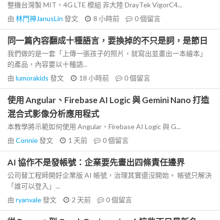
整機台灣製 MIT，4G LTE 模組 非大陸 DrayTek VigorC4...
由
林門神JanusLin
發文
8 小時前
0
個留言
同一篇內容翻成十種語言，要換掉的不只是詞，是節日
我們做的是一套「上傳一張孩子的照片，就寫出並畫出一本繪本」
的產品，內容要以十種語...
由
lumorakids
發文
18 小時前
0
個留言
使用 Angular、Firebase AI Logic 與 Gemini Nano 打造
混合式影像分析應用程式
本教學將示範如何使用 Angular、Firebase AI Logic 與 G...
由
Connie
發文
1 天前
0
個留言
AI 協作不是發帳號：企業要先畫出四條責任邊界
公司替工程師開好企業版 AI 帳號，治理其實還沒開始。 帳號只解決
「誰可以登入」...
由
ryanvale
發文
2 天前
0
個留言