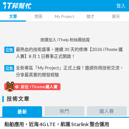
登入
文章
問答
My Project
徵才
聊天
按讚加入 iThelp 粉絲團追蹤
最熱血的技術盛事，連續 30 天的修煉【2026 iThome 鐵
公告
人賽】8 月 1 日賽事正式開啟！
全新專區「My Project」正式上線！邀請你用技術交流，
公告
分享最真實的開發經驗
前往 iThome鐵人賽
技術文章
熱門
鐵人賽
最新
船舶應用，近海 4G LTE，航運 Starlink 整合運用