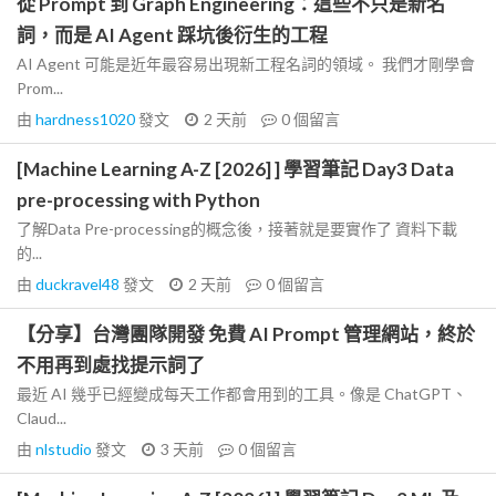
從 Prompt 到 Graph Engineering：這些不只是新名
詞，而是 AI Agent 踩坑後衍生的工程
AI Agent 可能是近年最容易出現新工程名詞的領域。 我們才剛學會
Prom...
由
hardness1020
發文
2 天前
0
個留言
[Machine Learning A-Z [2026] ] 學習筆記 Day3 Data
pre-processing with Python
了解Data Pre-processing的概念後，接著就是要實作了 資料下載
的...
由
duckravel48
發文
2 天前
0
個留言
【分享】台灣團隊開發 免費 AI Prompt 管理網站，終於
不用再到處找提示詞了
最近 AI 幾乎已經變成每天工作都會用到的工具。像是 ChatGPT、
Claud...
由
nlstudio
發文
3 天前
0
個留言