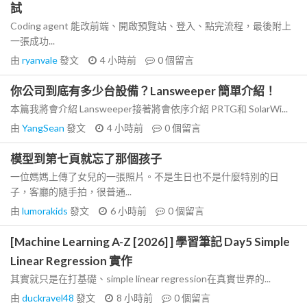
試
Coding agent 能改前端、開啟預覽站、登入、點完流程，最後附上
一張成功...
由
ryanvale
發文
4 小時前
0
個留言
你公司到底有多少台設備？Lansweeper 簡單介紹！
本篇我將會介紹 Lansweeper接著將會依序介紹 PRTG和 SolarWi...
由
YangSean
發文
4 小時前
0
個留言
模型到第七頁就忘了那個孩子
一位媽媽上傳了女兒的一張照片。不是生日也不是什麼特別的日
子，客廳的隨手拍，很普通...
由
lumorakids
發文
6 小時前
0
個留言
[Machine Learning A-Z [2026] ] 學習筆記 Day5 Simple
Linear Regression 實作
其實就只是在打基礎、simple linear regression在真實世界的...
由
duckravel48
發文
8 小時前
0
個留言