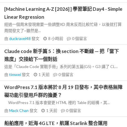
[Machine Learning A-Z [2026] ] 學習筆記 Day4 - Simple
Linear Regression
經過一個周末發現需要一些調整XD 周末反而比較忙碌，以後就打算
周間發文了~雖然是...
由
duckravel48
發文
8 小時前
0
個留言
Claude code 新手篇 5：換 section 不斷線 — 把「當下
進度」交接給下一個對話
這是「Claude Code 實戰手冊」系列的第五篇(G5)。G3 講了 CL...
由
timwei
發文
1 天前
0
個留言
WordPress 7.1 版本將於 8 月 19 日發布，其中表格無障
礙功能引發用戶群的擔憂？
WordPress 7.1 版本會變更 HTML 裡的 Table 的結構，其...
由
Mack Chan
發文
1 天前
0
個留言
船舶應用，近海 4G LTE，航運 Starlink 整合運用