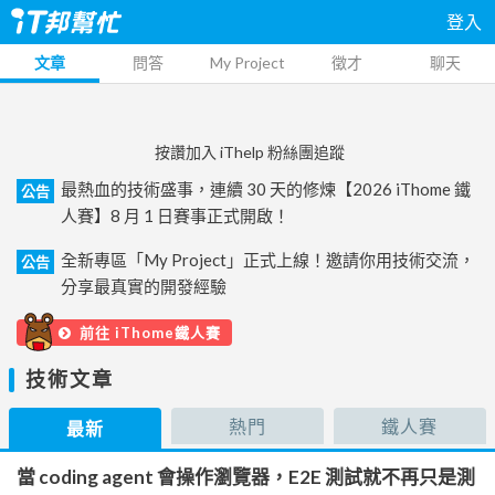
登入
文章
問答
My Project
徵才
聊天
按讚加入 iThelp 粉絲團追蹤
最熱血的技術盛事，連續 30 天的修煉【2026 iThome 鐵
公告
人賽】8 月 1 日賽事正式開啟！
全新專區「My Project」正式上線！邀請你用技術交流，
公告
分享最真實的開發經驗
前往 iThome鐵人賽
技術文章
熱門
鐵人賽
最新
當 coding agent 會操作瀏覽器，E2E 測試就不再只是測