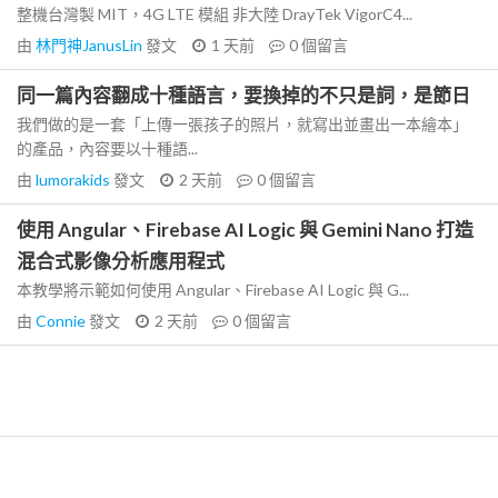
整機台灣製 MIT，4G LTE 模組 非大陸 DrayTek VigorC4...
由
林門神JanusLin
發文
1 天前
0
個留言
同一篇內容翻成十種語言，要換掉的不只是詞，是節日
我們做的是一套「上傳一張孩子的照片，就寫出並畫出一本繪本」
的產品，內容要以十種語...
由
lumorakids
發文
2 天前
0
個留言
使用 Angular、Firebase AI Logic 與 Gemini Nano 打造
混合式影像分析應用程式
本教學將示範如何使用 Angular、Firebase AI Logic 與 G...
由
Connie
發文
2 天前
0
個留言