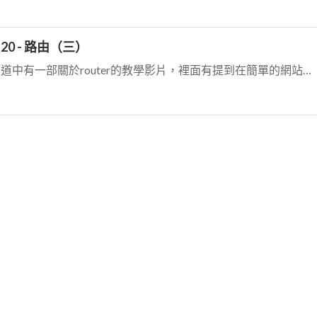
 20 - 路由（三）
您好您在Angular Taiwan youtube頻道中有一部關於router的教學影片，裡面有提到在簡單的網站中使用這樣的結構，還可以{path: '',c...