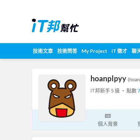
技術文章
技術問答
My Project
iT 徵才
聊
hoanplpyy
(hoan
iT邦新手 5 級 ‧ 點數
個人背景