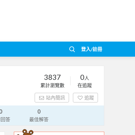
登入/註冊
3837
0
人
累計瀏覽數
在追蹤
站內簡訊
追蹤
0
0
請回答
最佳解答