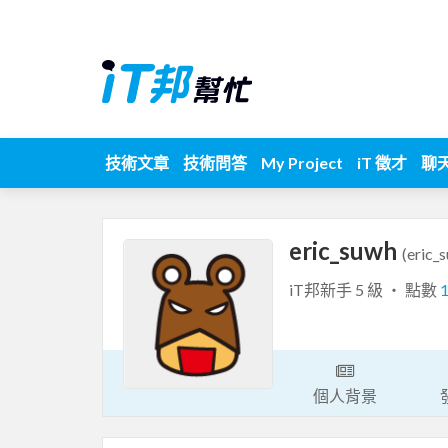
技術文章
技術問答
My Project
iT 徵才
聊
eric_suwh
(eric_
iT邦新手 5 級 ‧ 點數
個人背景