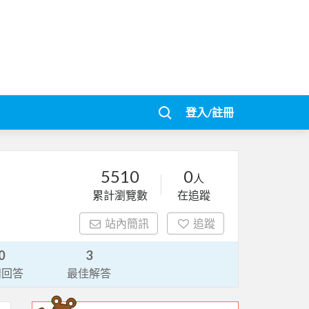
登入/註冊
5510
0
人
累計瀏覽數
在追蹤
站內簡訊
追蹤
0
3
請回答
最佳解答