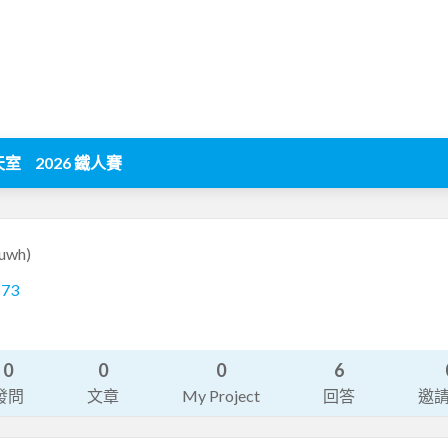
天室
2026 鐵人賽
suwh)
173
0
0
0
6
發問
文章
My Project
回答
邀