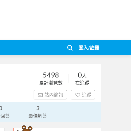
登入/註冊
5498
0
人
累計瀏覽數
在追蹤
站內簡訊
追蹤
0
3
請回答
最佳解答