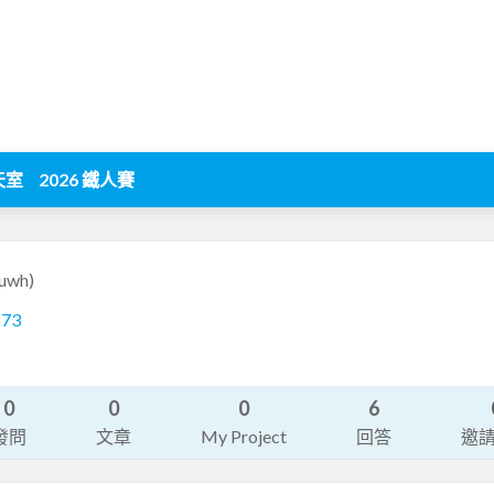
天室
2026 鐵人賽
suwh)
173
0
0
0
6
發問
文章
My Project
回答
邀