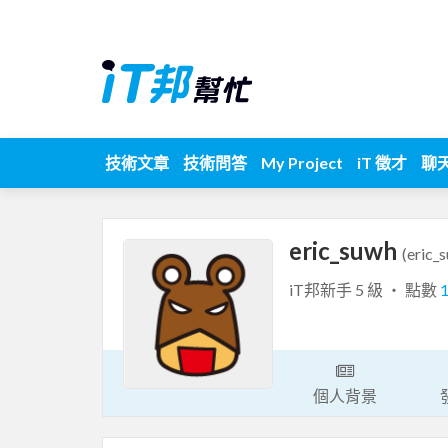
技術文章
技術問答
My Project
iT 徵才
聊
eric_suwh
(eric_
iT邦新手 5 級 ‧ 點數
個人背景