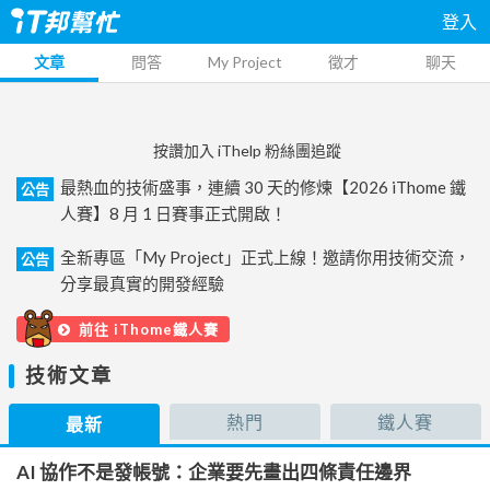
登入
文章
問答
My Project
徵才
聊天
按讚加入 iThelp 粉絲團追蹤
最熱血的技術盛事，連續 30 天的修煉【2026 iThome 鐵
公告
人賽】8 月 1 日賽事正式開啟！
全新專區「My Project」正式上線！邀請你用技術交流，
公告
分享最真實的開發經驗
前往 iThome鐵人賽
技術文章
熱門
鐵人賽
最新
AI 協作不是發帳號：企業要先畫出四條責任邊界