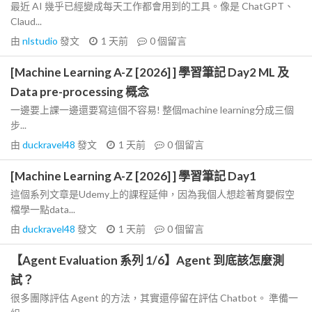
最近 AI 幾乎已經變成每天工作都會用到的工具。像是 ChatGPT、
Claud...
由
nlstudio
發文
1 天前
0
個留言
[Machine Learning A-Z [2026] ] 學習筆記 Day2 ML 及
Data pre-processing 概念
一邊要上課一邊還要寫這個不容易! 整個machine learning分成三個
步...
由
duckravel48
發文
1 天前
0
個留言
[Machine Learning A-Z [2026] ] 學習筆記 Day1
這個系列文章是Udemy上的課程延伸，因為我個人想趁著育嬰假空
檔學一點data...
由
duckravel48
發文
1 天前
0
個留言
【Agent Evaluation 系列 1/6】Agent 到底該怎麼測
試？
很多團隊評估 Agent 的方法，其實還停留在評估 Chatbot。 準備一