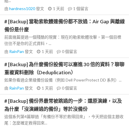
組...
由
hardness1020
發文
1 天前
1
個留言
# [Backup] 當勒索軟體連備份都不放過：Air Gap 與離線
備份是什麼
前面幾篇提過一個殘酷的現實：現在的勒索軟體攻擊，第一個目標
往往不是你的正式資料，...
由
RainPan
發文
1 天前
0
個留言
# [Backup] 為什麼備份設備可以塞進 30 倍的資料？聊聊
重複資料刪除（Deduplication）
如果你看過企業級備份設備（例如 Dell PowerProtect DD 系列）...
由
RainPan
發文
1 天前
0
個留言
# [Backup] 備份界最常被跳過的一步：還原演練，以及
為什麼「沒演練過的備份」等於沒備份
這個系列第4篇聊過「有備份不等於救得回來」，今天把這個主題收
尾：怎麼確定救得回來...