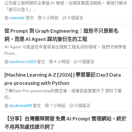
公司替工程師開好企業版 AI 帳號，治理其實還沒開始。 帳號只解決
「誰可以登入」...
由
ryanvale
發文
2 小時前
0
個留言
從 Prompt 到 Graph Engineering：這些不只是新名
詞，而是 AI Agent 踩坑後衍生的工程
AI Agent 可能是近年最容易出現新工程名詞的領域。 我們才剛學會
Prom...
由
hardness1020
發文
4 小時前
0
個留言
[Machine Learning A-Z [2026] ] 學習筆記 Day3 Data
pre-processing with Python
了解Data Pre-processing的概念後，接著就是要實作了 資料下載
的...
由
duckravel48
發文
7 小時前
0
個留言
【分享】台灣團隊開發 免費 AI Prompt 管理網站，終於
不用再到處找提示詞了