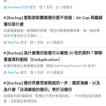
組...
由
hardness1020
發文
1 天前
1
個留言
# [Backup] 當勒索軟體連備份都不放過：Air Gap 與離線
備份是什麼
前面幾篇提過一個殘酷的現實：現在的勒索軟體攻擊，第一個目標
往往不是你的正式資料，...
由
RainPan
發文
1 天前
0
個留言
# [Backup] 為什麼備份設備可以塞進 30 倍的資料？聊聊
重複資料刪除（Deduplication）
如果你看過企業級備份設備（例如 Dell PowerProtect DD 系列）...
由
RainPan
發文
1 天前
0
個留言
# [Backup] 備份界最常被跳過的一步：還原演練，以及
為什麼「沒演練過的備份」等於沒備份
這個系列第4篇聊過「有備份不等於救得回來」，今天把這個主題收
尾：怎麼確定救得回來...