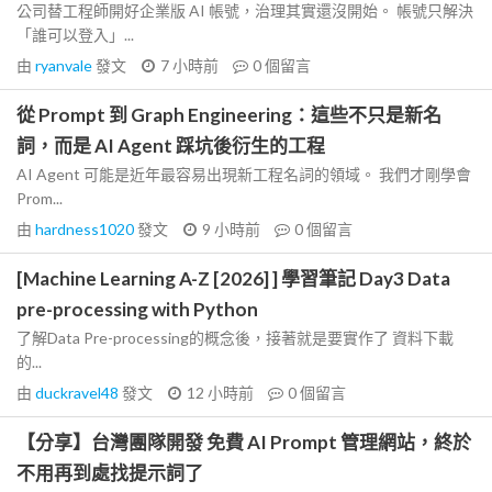
公司替工程師開好企業版 AI 帳號，治理其實還沒開始。 帳號只解決
「誰可以登入」...
由
ryanvale
發文
7 小時前
0
個留言
從 Prompt 到 Graph Engineering：這些不只是新名
詞，而是 AI Agent 踩坑後衍生的工程
AI Agent 可能是近年最容易出現新工程名詞的領域。 我們才剛學會
Prom...
由
hardness1020
發文
9 小時前
0
個留言
[Machine Learning A-Z [2026] ] 學習筆記 Day3 Data
pre-processing with Python
了解Data Pre-processing的概念後，接著就是要實作了 資料下載
的...
由
duckravel48
發文
12 小時前
0
個留言
【分享】台灣團隊開發 免費 AI Prompt 管理網站，終於
不用再到處找提示詞了