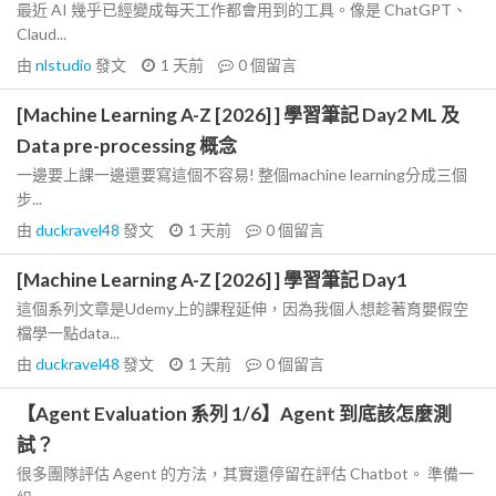
最近 AI 幾乎已經變成每天工作都會用到的工具。像是 ChatGPT、
Claud...
由
nlstudio
發文
1 天前
0
個留言
[Machine Learning A-Z [2026] ] 學習筆記 Day2 ML 及
Data pre-processing 概念
一邊要上課一邊還要寫這個不容易! 整個machine learning分成三個
步...
由
duckravel48
發文
1 天前
0
個留言
[Machine Learning A-Z [2026] ] 學習筆記 Day1
這個系列文章是Udemy上的課程延伸，因為我個人想趁著育嬰假空
檔學一點data...
由
duckravel48
發文
1 天前
0
個留言
【Agent Evaluation 系列 1/6】Agent 到底該怎麼測
試？
很多團隊評估 Agent 的方法，其實還停留在評估 Chatbot。 準備一