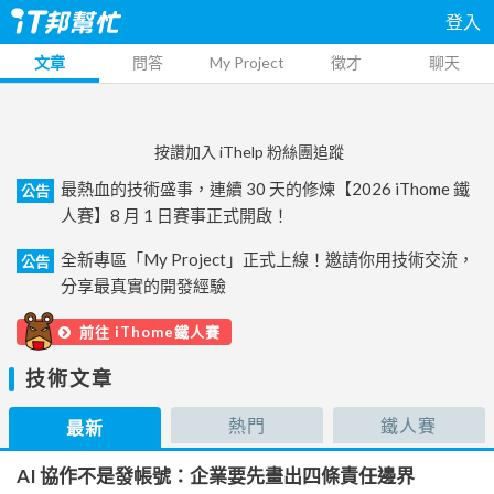
登入
文章
問答
My Project
徵才
聊天
按讚加入 iThelp 粉絲團追蹤
最熱血的技術盛事，連續 30 天的修煉【2026 iThome 鐵
公告
人賽】8 月 1 日賽事正式開啟！
全新專區「My Project」正式上線！邀請你用技術交流，
公告
分享最真實的開發經驗
前往 iThome鐵人賽
技術文章
熱門
鐵人賽
最新
AI 協作不是發帳號：企業要先畫出四條責任邊界