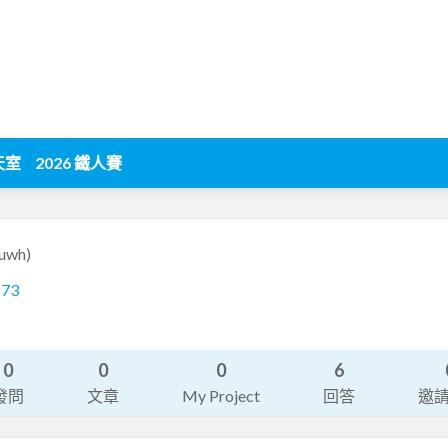
天室
2026 鐵人賽
suwh)
173
0
0
0
6
發問
文章
My Project
回答
邀