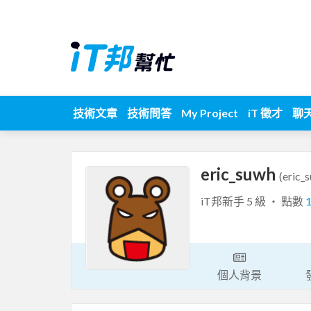
技術文章
技術問答
My Project
iT 徵才
聊
eric_suwh
(eric_
iT邦新手 5 級 ‧ 點數
個人背景