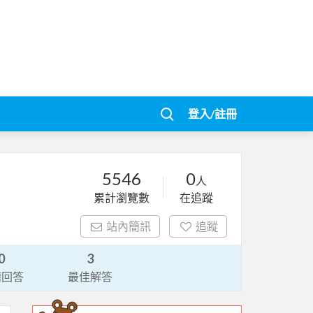
登入/註冊
5546
0
人
累計瀏覽數
在追蹤
站內簡訊
追蹤
0
3
請回答
最佳解答