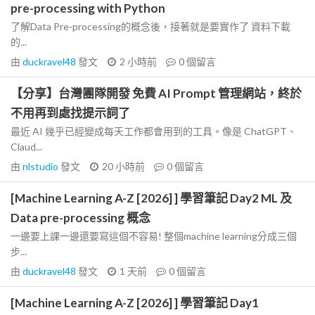
pre-processing with Python
了解Data Pre-processing的概念後，接著就是要實作了 資料下載
的...
由
duckravel48
發文
2 小時前
0
個留言
【分享】台灣團隊開發 免費 AI Prompt 管理網站，終於
不用再到處找提示詞了
最近 AI 幾乎已經變成每天工作都會用到的工具。像是 ChatGPT、
Claud...
由
nlstudio
發文
20 小時前
0
個留言
[Machine Learning A-Z [2026] ] 學習筆記 Day2 ML 及
Data pre-processing 概念
一邊要上課一邊還要寫這個不容易! 整個machine learning分成三個
步...
由
duckravel48
發文
1 天前
0
個留言
[Machine Learning A-Z [2026] ] 學習筆記 Day1