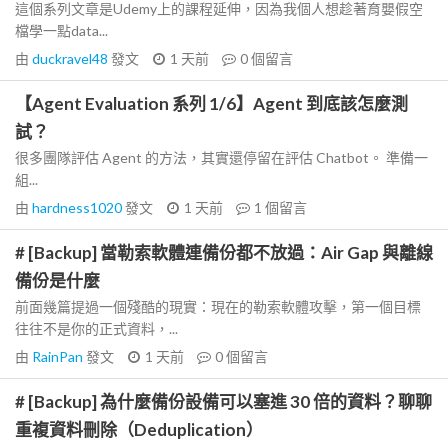
這個系列文章是Udemy上的課程延伸，因為我個人想趁著育嬰假空
檔學一點data...
由
duckravel48
發文
1 天前
0
個留言
【Agent Evaluation 系列 1/6】Agent 到底該怎麼測
試？
很多團隊評估 Agent 的方法，其實還停留在評估 Chatbot。 準備一
組...
由
hardness1020
發文
1 天前
1
個留言
# [Backup] 當勒索軟體連備份都不放過：Air Gap 與離線
備份是什麼
前面幾篇提過一個殘酷的現實：現在的勒索軟體攻擊，第一個目標
往往不是你的正式資料，...
由
RainPan
發文
1 天前
0
個留言
# [Backup] 為什麼備份設備可以塞進 30 倍的資料？聊聊
重複資料刪除（Deduplication）